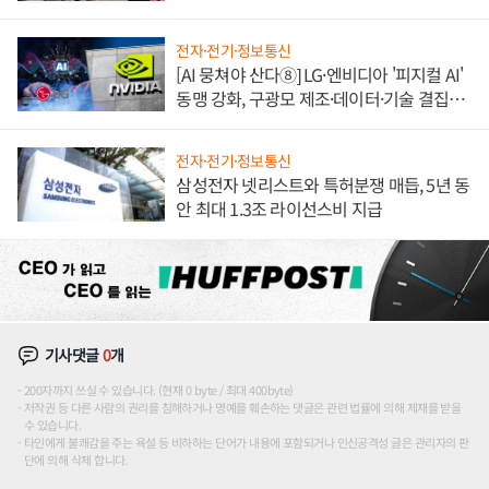
애플' 수익 다각화 속도
전자·전기·정보통신
[AI 뭉쳐야 산다⑧] LG·엔비디아 '피지컬 AI'
동맹 강화, 구광모 제조·데이터·기술 결집
해 종합 로보틱스 기업으로
전자·전기·정보통신
삼성전자 넷리스트와 특허분쟁 매듭, 5년 동
안 최대 1.3조 라이선스비 지급
기사댓글
0
개
200자까지 쓰실 수 있습니다. (현재 0 byte / 최대 400byte)
저작권 등 다른 사람의 권리를 침해하거나 명예를 훼손하는 댓글은 관련 법률에 의해 제재를 받을
수 있습니다.
타인에게 불쾌감을 주는 욕설 등 비하하는 단어가 내용에 포함되거나 인신공격성 글은 관리자의 판
단에 의해 삭제 합니다.