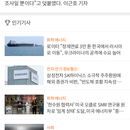
조사일 뿐이다”고 덧붙였다. 이근호 기자
인기기사
화학·에너지
로이터 "정제연료 3만 톤 한국에서 러시아
로 이동", 우크라이나의 공격에 수요 늘어
전자·전기·정보통신
삼성전자 SK하이닉스 소극적 주주환원에
해외 증권가 비판, "반도체 호황 지속성 의
문"
화학·에너지
'한수원 협력사' 미국 오클로 SMR 연구용 원
자로 '임계 상태' 도달, 미국 에너지부 "중요
한 이정표"
사회