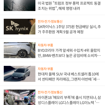
미국 법원 "트럼프 정부 풍력 프로젝트 동결
조치는 위법", 해제 명령 내려
전자·전기·정보통신
SK하이닉스 1주당 375원 현금배당 실시, 추
가 주주환원 계획 9월 공개 예정
자동차·부품
BYD코리아 가격 앞세워 수입차 4위 올랐지
만, BMW·벤츠보다 높은 공임비에 소비자
불만 폭발
자동차·부품
현대차 올해 SUV 국내 베스트셀러 톱10에
서 싼타페만 자리매김, 그랜저·아반떼 '세단
쌍끌이'로 내수 방어
전자·전기·정보통신
아이폰18 '메모리 부족'에 출시 지연되나, 삼
성디스플레이 LG디스플레이 LG이노텍 '탈