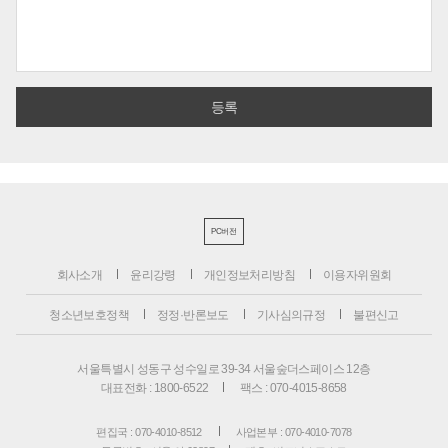
PC버전
회사소개
윤리강령
개인정보처리방침
이용자위원회
청소년보호정책
정정·반론보도
기사심의규정
불편신고
서울특별시 성동구 성수일로 39-34 서울숲더스페이스 12층
대표전화 : 1800-6522
팩스 : 070-4015-8658
편집국 : 070-4010-8512
사업본부 : 070-4010-7078