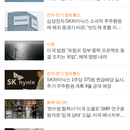
어
전자·전기·정보통신
삼성전자 SK하이닉스 소극적 주주환원
에 해외 증권가 비판, "반도체 호황 지속
성 의문"
사회
미국 법원 "트럼프 정부 풍력 프로젝트 동
결 조치는 위법", 해제 명령 내려
전자·전기·정보통신
SK하이닉스 1주당 375원 현금배당 실시,
추가 주주환원 계획 9월 공개 예정
화학·에너지
'한수원 협력사' 미국 오클로 SMR 연구용
원자로 '임계 상태' 도달, 미국 에너지부
"중요한 이정표"