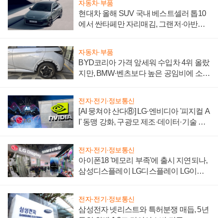
자동차·부품
현대차 올해 SUV 국내 베스트셀러 톱10
에서 싼타페만 자리매김, 그랜저·아반떼
'세단 쌍끌이'로 내수 방어
자동차·부품
BYD코리아 가격 앞세워 수입차 4위 올랐
지만, BMW·벤츠보다 높은 공임비에 소비
자 불만 폭발
전자·전기·정보통신
[AI 뭉쳐야 산다⑧] LG·엔비디아 '피지컬 A
I' 동맹 강화, 구광모 제조·데이터·기술 결
집해 종합 로보틱스 기업으로
전자·전기·정보통신
아이폰18 '메모리 부족'에 출시 지연되나,
삼성디스플레이 LG디스플레이 LG이노
텍 '탈애플' 수익 다각화 속도
전자·전기·정보통신
삼성전자 넷리스트와 특허분쟁 매듭, 5년