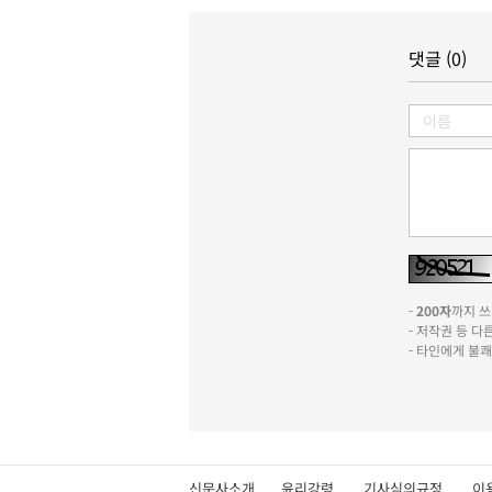
댓글 (0)
-
200자
까지 쓰실
- 저작권 등 
- 타인에게 불
신문사소개
윤리강령
기사심의규정
이