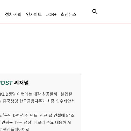
제
정치·사회
인사이트
JOB+
최신뉴스
씨저널
POST
' KDB생명 이번에는 매각 성공할까 : 본입찰
명 흥국생명 한국금융지주가 최종 인수제안서
 '용인 D램-청주 낸드' 신규 팹 건설에 54조
 '연평균 19% 성장' 메모리 수요 대응해 AI
장 핵심플레이어로