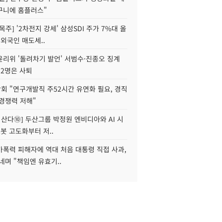
구니에 홈플러스"
목주] '2차전지 강세' 삼성SDI 주가 7%대 올
 외국인 매도세..
윤리위 '돌려차기 발언' 서범수·진종오 징계
 2명은 사퇴
회 "연구개발직 주52시간 유연화 필요, 경직
경쟁력 저해"
야 산다⑩] 두산그룹 박정원 엔비디아와 AI 시
로봇 고도화부터 저..
가폭력 피해자에 역대 처음 대통령 직접 사과,
네며 "책임엔 유효기..