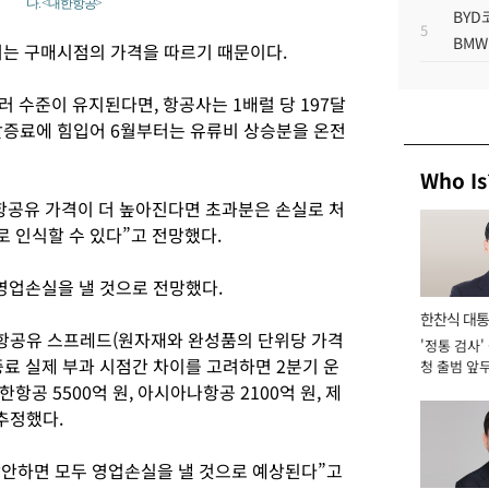
다. <대한항공>
BYD
5
BMW
서는 구매시점의 가격을 따르기 때문이다.
러 수준이 유지된다면, 항공사는 1배럴 당 197달
할증료에 힘입어 6월부터는 유류비 상승분을 온전
Who Is
항공유 가격이 더 높아진다면 초과분은 손실로 처
 인식할 수 있다”고 전망했다.
영업손실을 낼 것으로 전망했다.
한찬식 대
-항공유 스프레드(원자재와 완성품의 단위당 가격
'정통 검사'
서관
료 실제 부과 시점간 차이를 고려하면 2분기 운
청 출범 앞
맡아 [2026
공 5500억 원, 아시아나항공 2100억 원, 제
 추정했다.
감안하면 모두 영업손실을 낼 것으로 예상된다”고