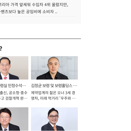
코리아 가격 앞세워 수입차 4위 올랐지만,
·벤츠보다 높은 공임비에 소비자 ..
?
통령실 민정수석비
김정균 보령 및 보령홀딩스 대
 출신, 공소청·중수
제약업계의 젊은 오너 3세 경
표이사 사장
두고 검찰개혁 완수
영자, 미래 먹거리 '우주와 헬
년]
스케어' 공들여 [2026년]