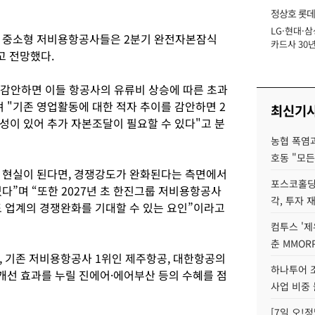
정상호 롯데
LG·현대·삼
장
등 중소형 저비용항공사들은 2분기 완전자본잠식
카드사 30년
고 전망했다.
에 '초집중' 
 감안하면 이들 항공사의 유류비 상승에 따른 초과
며 "기존 영업활동에 대한 적자 추이를 감안하면 2
최신기
성이 있어 추가 자본조달이 필요할 수 있다"고 분
농협 폭염과
호동 "모든
 현실이 된다면, 경쟁강도가 완화된다는 측면에서
포스코홀딩
다”며 “또한 2027년 초 한진그룹 저비용항공사
각, 투자 
도 업계의 경쟁완화를 기대할 수 있는 요인”이라고
컴투스 '제
춘 MMOR
, 기존 저비용항공사 1위인 제주항공, 대한항공의
하나투어 조
선 효과를 누릴 진에어·에어부산 등의 수혜를 점
사업 비중 
[7일 오!