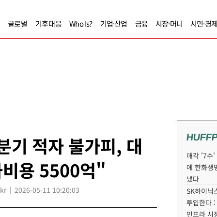
글로벌
기후대응
Who Is?
기업·산업
금융
시장·머니
시민·경
HUFF
분기 적자 불가피, 대
매각 '7수
비용 5500억"
에 한화생
냈다
kr
2026-05-11 10:20:03
SK하이닉스
투입한다 :
인프라 시