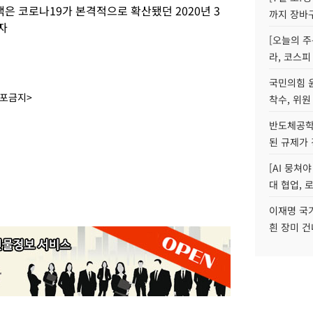
은 코로나19가 본격적으로 확산됐던 2020년 3
까지 장바
자
[오늘의 주
라, 코스피
국민의힘 
배포금지>
착수, 위원
반도체공학
된 규제가 
[AI 뭉쳐
대 협업, 
이재명 국
흰 장미 건