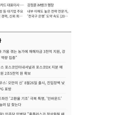
카드 대표이사 사
강정훈 iM뱅크 행장
성 등 대기업 주요
내부 이해도 높은 전략 전문가,
 경력, 신뢰 회복
'전국구 은행' 도약 속도 [2026
[2026년]
년]
사
 가뭄 겪는 농가에 재해자금 3천억 지원, 강
 역량 집중"
스 포스코인터내셔널과 포스코DX 지분 매
재원 2조5천억 원 확보
우스: 오만의 신' 8월26일 출시, 진입장벽 낮
PG 표방
좌진 '고환율 기조' 극복 특명, '인바운드'
늘려 답 찾는다
정말] 민주당 민병덕 "홈플러스가 정상화될 때