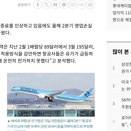
공유하기
롯데케미칼
업이익 11
편으로 체
할증료를 인상하고 있음에도 올해 2분기 영업손실
나왔다.
격은 지난 2월 1배럴당 89달러에서 3월 195달러,
많이 본
료 적용방식을 감안하면 항공사들은 유가가 급등하
에 온전히 전가하지 못했다”고 분석했다.
삼성전
1
권가 
미국 
2
는 위
SK하
3
주환원
로이터
4
▲ 배세호 iM증권 연구원은 11일 대한항공이 올해 2분기 항공유
동",
가격 인상에 따른 유류비 관련 초과비용을 5500억 원으로 추정했