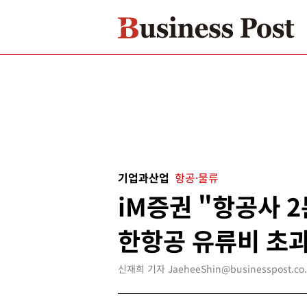
기업과산업
항공·물류
iM증권 "항공사 2
한항공 유류비 초과
신재희 기자 JaeheeShin@businesspost.co.