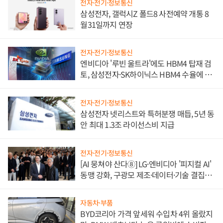
전자·전기·정보통신
삼성전자, 갤럭시Z 폴드8 사전예약 개통 8
월31일까지 연장
전자·전기·정보통신
엔비디아 '루빈 울트라'에도 HBM4 탑재 검
토, 삼성전자·SK하이닉스 HBM4 수율에 주
도권 갈린다
전자·전기·정보통신
삼성전자 넷리스트와 특허분쟁 매듭, 5년 동
안 최대 1.3조 라이선스비 지급
전자·전기·정보통신
[AI 뭉쳐야 산다⑧] LG·엔비디아 '피지컬 AI'
동맹 강화, 구광모 제조·데이터·기술 결집
해 종합 로보틱스 기업으로
자동차·부품
BYD코리아 가격 앞세워 수입차 4위 올랐지