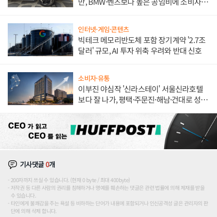
만, BMW·벤츠보다 높은 공임비에 소비자
불만 폭발
인터넷·게임·콘텐츠
빅테크 메모리반도체 포함 장기계약 '2.7조
달러' 규모, AI 투자 위축 우려와 반대 신호
소비자·유통
이부진 야심작 '신라스테이' 서울신라호텔
보다 잘 나가, 평택·주문진·해남·건대로 성
장판 더 넓힌다
기사댓글
0
개
200자까지 쓰실 수 있습니다. (현재 0 byte / 최대 400byte)
저작권 등 다른 사람의 권리를 침해하거나 명예를 훼손하는 댓글은 관련 법률에 의해 제재를 받을
수 있습니다.
타인에게 불쾌감을 주는 욕설 등 비하하는 단어가 내용에 포함되거나 인신공격성 글은 관리자의 판
단에 의해 삭제 합니다.