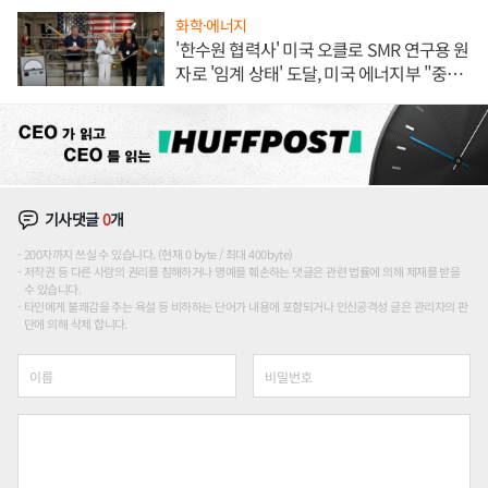
화학·에너지
'한수원 협력사' 미국 오클로 SMR 연구용 원
자로 '임계 상태' 도달, 미국 에너지부 "중요
한 이정표"
기사댓글
0
개
200자까지 쓰실 수 있습니다. (현재 0 byte / 최대 400byte)
저작권 등 다른 사람의 권리를 침해하거나 명예를 훼손하는 댓글은 관련 법률에 의해 제재를 받을
수 있습니다.
타인에게 불쾌감을 주는 욕설 등 비하하는 단어가 내용에 포함되거나 인신공격성 글은 관리자의 판
단에 의해 삭제 합니다.