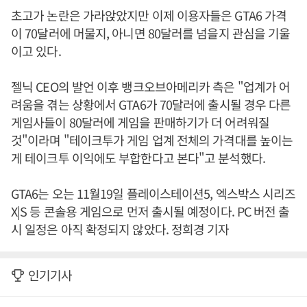
초고가 논란은 가라앉았지만 이제 이용자들은 GTA6 가격
이 70달러에 머물지, 아니면 80달러를 넘을지 관심을 기울
이고 있다.
젤닉 CEO의 발언 이후 뱅크오브아메리카 측은 "업계가 어
려움을 겪는 상황에서 GTA6가 70달러에 출시될 경우 다른
게임사들이 80달러에 게임을 판매하기가 더 어려워질
것"이라며 "테이크투가 게임 업계 전체의 가격대를 높이는
게 테이크투 이익에도 부합한다고 본다"고 분석했다.
GTA6는 오는 11월19일 플레이스테이션5, 엑스박스 시리즈
X|S 등 콘솔용 게임으로 먼저 출시될 예정이다. PC 버전 출
시 일정은 아직 확정되지 않았다. 정희경 기자
인기기사