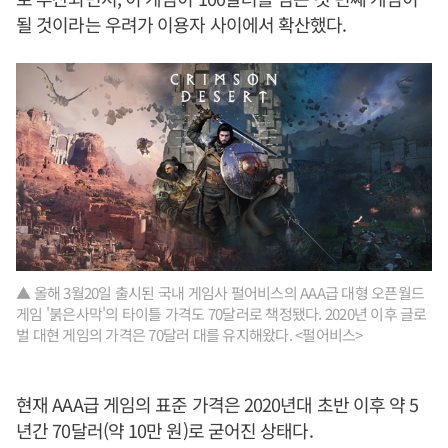
될 것이라는 우려가 이용자 사이에서 확산했다.
▲ 올해 3월20일 출시된 국내 게임사 펄어비스의 AAA급 대형 오픈월드
게임 '붉은사막'의 타이틀 가격도 70달러로 책정됐다. 2020년 이후 글로
벌 대현 게임의 가격은 70달러 대를 유지해왔다. <펄어비스>
현재 AAA급 게임의 표준 가격은 2020년대 초반 이후 약 5
년간 70달러(약 10만 원)로 굳어진 상태다.