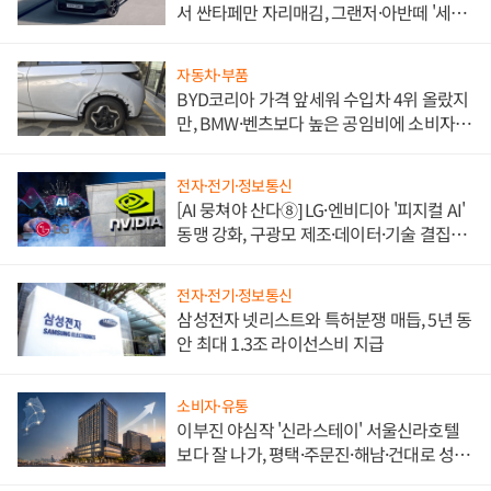
서 싼타페만 자리매김, 그랜저·아반떼 '세단
쌍끌이'로 내수 방어
자동차·부품
BYD코리아 가격 앞세워 수입차 4위 올랐지
만, BMW·벤츠보다 높은 공임비에 소비자
불만 폭발
전자·전기·정보통신
[AI 뭉쳐야 산다⑧] LG·엔비디아 '피지컬 AI'
동맹 강화, 구광모 제조·데이터·기술 결집
해 종합 로보틱스 기업으로
전자·전기·정보통신
삼성전자 넷리스트와 특허분쟁 매듭, 5년 동
안 최대 1.3조 라이선스비 지급
소비자·유통
이부진 야심작 '신라스테이' 서울신라호텔
보다 잘 나가, 평택·주문진·해남·건대로 성
장판 더 넓힌다