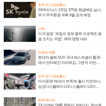
전자·전기·정보통신
SK하이닉스 1주당 375원 현금배당 실시,
추가 주주환원 계획 9월 공개 예정
사회
미국 법원 "트럼프 정부 풍력 프로젝트 동
결 조치는 위법", 해제 명령 내려
자동차·부품
현대차 올해 SUV 국내 베스트셀러 톱10
에서 싼타페만 자리매김, 그랜저·아반떼
'세단 쌍끌이'로 내수 방어
전자·전기·정보통신
아이폰18 '메모리 부족'에 출시 지연되나,
삼성디스플레이 LG디스플레이 LG이노
텍 '탈애플' 수익 다각화 속도
화학·에너지
'DL이앤씨 SMR 협력사' X에너지, '한수원