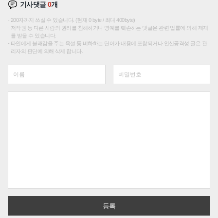
기사댓글
0
개
200자까지 쓰실 수 있습니다. (현재 0 byte / 최대 400byte)
저작권 등 다른 사람의 권리를 침해하거나 명예를 훼손하는 댓글은 관련 법률에 의해 제재
를 받을 수 있습니다.
타인에게 불쾌감을 주는 욕설 등 비하하는 단어가 내용에 포함되거나 인신공격성 글은 관
리자의 판단에 의해 삭제 합니다.