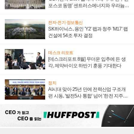
포스코 동맹' 센트러스에너지와 우라늄
계약 체결
전자·전기·정보통신
SK하이닉스, 용인 'Y2' 팹과 청주 'M17' 팹
건설에 54조 투자 결정
데스크 리포트
[데스크리포트 8월] 무더운 입추에 든 생
각, 제약바이오 하반기 훈풍 기대한다
정치
AI시대 맞아 25년 만에 전력산업 구조개
편 시동, '발전5사 통합' 넘어 '한전 지주사'
재편론도