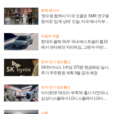
어
화학·에너지
'한수원 협력사' 미국 오클로 SMR 연구용
원자로 '임계 상태' 도달, 미국 에너지부
"중요한 이정표"
자동차·부품
현대차 올해 SUV 국내 베스트셀러 톱10
에서 싼타페만 자리매김, 그랜저·아반떼
'세단 쌍끌이'로 내수 방어
전자·전기·정보통신
SK하이닉스 1주당 375원 현금배당 실시,
추가 주주환원 계획 9월 공개 예정
전자·전기·정보통신
아이폰18 '메모리 부족'에 출시 지연되나,
삼성디스플레이 LG디스플레이 LG이노
텍 '탈애플' 수익 다각화 속도
사회