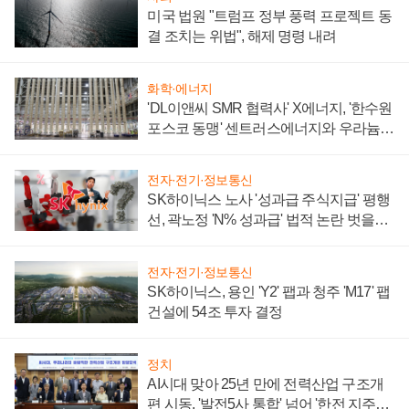
미국 법원 "트럼프 정부 풍력 프로젝트 동
결 조치는 위법", 해제 명령 내려
화학·에너지
'DL이앤씨 SMR 협력사' X에너지, '한수원
포스코 동맹' 센트러스에너지와 우라늄
계약 체결
전자·전기·정보통신
SK하이닉스 노사 '성과급 주식지급' 평행
선, 곽노정 'N% 성과급' 법적 논란 벗을지
주목
전자·전기·정보통신
SK하이닉스, 용인 'Y2' 팹과 청주 'M17' 팹
건설에 54조 투자 결정
정치
AI시대 맞아 25년 만에 전력산업 구조개
편 시동, '발전5사 통합' 넘어 '한전 지주사'