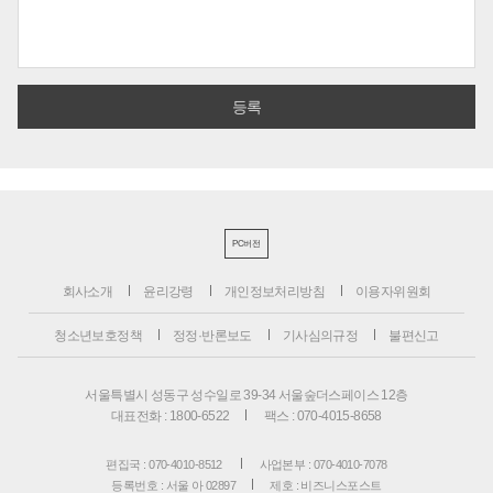
PC버전
회사소개
윤리강령
개인정보처리방침
이용자위원회
청소년보호정책
정정·반론보도
기사심의규정
불편신고
서울특별시 성동구 성수일로 39-34 서울숲더스페이스 12층
대표전화 : 1800-6522
팩스 : 070-4015-8658
편집국 : 070-4010-8512
사업본부 : 070-4010-7078
등록번호 : 서울 아 02897
제호 : 비즈니스포스트