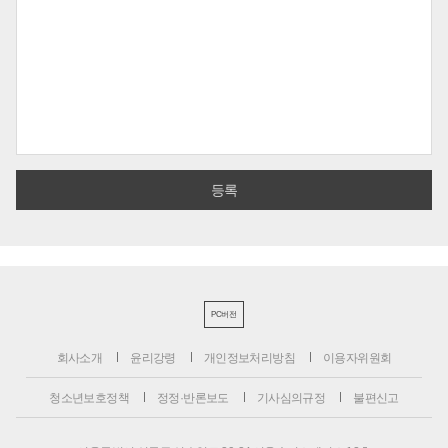
PC버전
회사소개
윤리강령
개인정보처리방침
이용자위원회
청소년보호정책
정정·반론보도
기사심의규정
불편신고