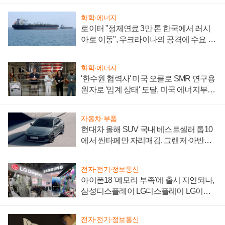
화학·에너지
로이터 "정제연료 3만 톤 한국에서 러시
아로 이동", 우크라이나의 공격에 수요 늘
어
화학·에너지
'한수원 협력사' 미국 오클로 SMR 연구용
원자로 '임계 상태' 도달, 미국 에너지부
"중요한 이정표"
자동차·부품
현대차 올해 SUV 국내 베스트셀러 톱10
에서 싼타페만 자리매김, 그랜저·아반떼
'세단 쌍끌이'로 내수 방어
전자·전기·정보통신
아이폰18 '메모리 부족'에 출시 지연되나,
삼성디스플레이 LG디스플레이 LG이노
텍 '탈애플' 수익 다각화 속도
전자·전기·정보통신