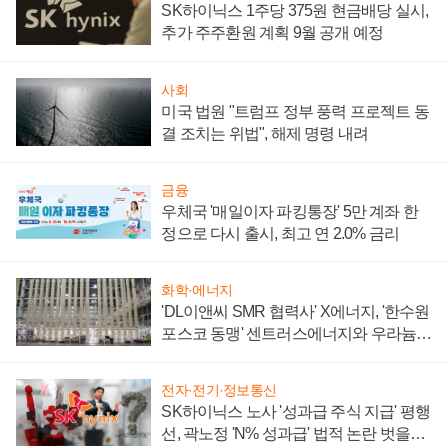
SK하이닉스 1주당 375원 현금배당 실시,
추가 주주환원 계획 9월 공개 예정
사회
미국 법원 "트럼프 정부 풍력 프로젝트 동
결 조치는 위법", 해제 명령 내려
금융
우체국 '매일이자 파킹통장' 5만 계좌 한
정으로 다시 출시, 최고 연 2.0% 금리
화학·에너지
'DL이앤씨 SMR 협력사' X에너지, '한수원
포스코 동맹' 센트러스에너지와 우라늄
계약 체결
전자·전기·정보통신
SK하이닉스 노사 '성과급 주식 지급' 평행
선, 곽노정 'N% 성과급' 법적 논란 벗을지