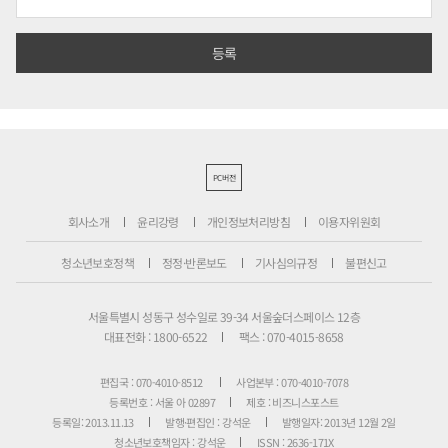
PC버전
회사소개
윤리강령
개인정보처리방침
이용자위원회
청소년보호정책
정정·반론보도
기사심의규정
불편신고
서울특별시 성동구 성수일로 39-34 서울숲더스페이스 12층
대표전화 : 1800-6522
팩스 : 070-4015-8658
편집국 : 070-4010-8512
사업본부 : 070-4010-7078
등록번호 : 서울 아 02897
제호 : 비즈니스포스트
등록일: 2013.11.13
발행·편집인 : 강석운
발행일자: 2013년 12월 2일
청소년보호책임자 : 강석운
ISSN : 2636-171X