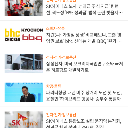
SK하이닉스 노사 '성과급 주식 지급' 평행
선, 곽노정 'N% 성과급' 법적 논란 벗을지 주
목
소비자·유통
치킨3사 '가맹점 상생' 비교해보니, 교촌 '영
업권 보호'·bhc '신메뉴 개발'·BBQ '원가 부
담'
전자·전기·정보통신
삼성전자, 미국 오크리지국립연구소와 극저
온 히트펌프 개발하기로
항공·물류
파라타항공 내년 미주 장거리 노선 첫 도전,
윤철민 '하이브리드 항공사' 승부수 통할까
전자·전기·정보통신
SK하이닉스 통합노조 설립 움직임 본격화,
성과급 체계 불만에 3500명 결집