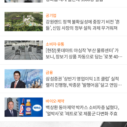
공기업
강원랜드 정책 불확실성에 중장기 비전 '흔
들', 신임 사장의 정부 설득 과제 무거워져
소비자·유통
[현장] 롯데마트 야심작 '부산 물류센터' 가
보니, 장보기 상품 자동으로 담는 '로봇 400
대' 장관
금융
삼섬증권 '상반기 영업이익 1조 클럽' 실적
랠리 진행형, 박종문 '발행어음' 달고 연임 향
하나
바이오·제약
백상환 동아제약 박카스 소비자층 넓혔다,
'얼박사'로 '레트로'로 제품군 다변화 주효