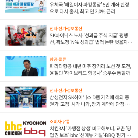
우체국 '매일이자 파킹통장' 5만 계좌 한정
으로 다시 출시, 최고 연 2.0% 금리
전자·전기·정보통신
SK하이닉스 노사 '성과급 주식 지급' 평행
선, 곽노정 'N% 성과급' 법적 논란 벗을지 주
목
항공·물류
파라타항공 내년 미주 장거리 노선 첫 도전,
윤철민 '하이브리드 항공사' 승부수 통할까
전자·전기·정보통신
삼성전자 SK하이닉스 D램 가격에 해외 증
권가 '고점' 시각 나와, 장기 계약에 단점 부
각
소비자·유통
치킨3사 '가맹점 상생' 비교해보니, 교촌 '영
업권 보호'·bhc '신메뉴 개발'·BBQ '원가 부