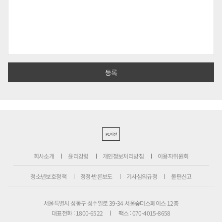
PC버전
회사소개
윤리강령
개인정보처리방침
이용자위원회
청소년보호정책
정정·반론보도
기사심의규정
불편신고
서울특별시 성동구 성수일로 39-34 서울숲더스페이스 12층
대표전화 : 1800-6522
팩스 : 070-4015-8658