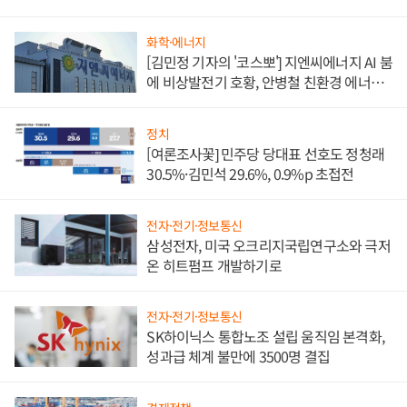
담'
화학·에너지
[김민정 기자의 '코스뽀'] 지엔씨에너지 AI 붐
에 비상발전기 호황, 안병철 친환경 에너지
발전전문기업 향한다
정치
[여론조사꽃] 민주당 당대표 선호도 정청래
30.5%·김민석 29.6%, 0.9%p 초접전
전자·전기·정보통신
삼성전자, 미국 오크리지국립연구소와 극저
온 히트펌프 개발하기로
전자·전기·정보통신
SK하이닉스 통합노조 설립 움직임 본격화,
성과급 체계 불만에 3500명 결집