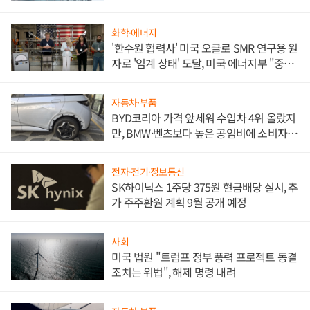
문"
화학·에너지
'한수원 협력사' 미국 오클로 SMR 연구용 원
자로 '임계 상태' 도달, 미국 에너지부 "중요
한 이정표"
자동차·부품
BYD코리아 가격 앞세워 수입차 4위 올랐지
만, BMW·벤츠보다 높은 공임비에 소비자
불만 폭발
전자·전기·정보통신
SK하이닉스 1주당 375원 현금배당 실시, 추
가 주주환원 계획 9월 공개 예정
사회
미국 법원 "트럼프 정부 풍력 프로젝트 동결
조치는 위법", 해제 명령 내려