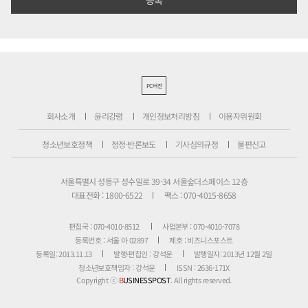
PC버전
회사소개
윤리강령
개인정보처리방침
이용자위원회
청소년보호정책
정정·반론보도
기사심의규정
불편신고
서울특별시 성동구 성수일로 39-34 서울숲더스페이스 12층
대표전화 : 1800-6522
팩스 : 070-4015-8658
편집국 : 070-4010-8512
사업본부 : 070-4010-7078
등록번호 : 서울 아 02897
제호 : 비즈니스포스트
등록일: 2013.11.13
발행·편집인 : 강석운
발행일자: 2013년 12월 2일
청소년보호책임자 : 강석운
ISSN : 2636-171X
Copyright ⓒ
B
USINESSPOST
. All rights reserved.