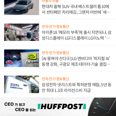
자동차·부품
현대차 올해 SUV 국내 베스트셀러 톱10에
서 싼타페만 자리매김, 그랜저·아반떼 '세단
쌍끌이'로 내수 방어
전자·전기·정보통신
아이폰18 '메모리 부족'에 출시 지연되나, 삼
성디스플레이 LG디스플레이 LG이노텍 '탈
애플' 수익 다각화 속도
전자·전기·정보통신
[AI 뭉쳐야 산다⑧] LG·엔비디아 '피지컬 AI'
동맹 강화, 구광모 제조·데이터·기술 결집
해 종합 로보틱스 기업으로
전자·전기·정보통신
삼성전자 넷리스트와 특허분쟁 매듭, 5년 동
안 최대 1.3조 라이선스비 지급