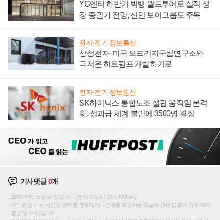
YG엔터 하반기 빅뱅 월드투어로 실적 성
장 증권가 전망, 신인 보이그룹도 주목
전자·전기·정보통신
삼성전자, 미국 오크리지국립연구소와
극저온 히트펌프 개발하기로
전자·전기·정보통신
SK하이닉스 통합노조 설립 움직임 본격
화, 성과급 체계 불만에 3500명 결집
기사댓글
0
개
200자까지 쓰실 수 있습니다. (현재 0 byte / 최대 400byte)
저작권 등 다른 사람의 권리를 침해하거나 명예를 훼손하는 댓글은 관련 법률에 의해 제재
를 받을 수 있습니다.