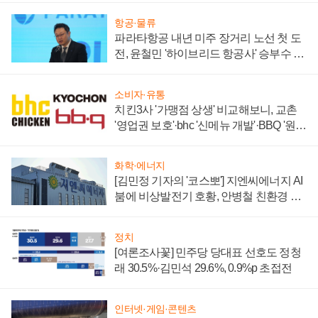
항공·물류
파라타항공 내년 미주 장거리 노선 첫 도
전, 윤철민 '하이브리드 항공사' 승부수 통
할까
소비자·유통
치킨3사 '가맹점 상생' 비교해보니, 교촌
'영업권 보호'·bhc '신메뉴 개발'·BBQ '원가
부담'
화학·에너지
[김민정 기자의 '코스뽀'] 지엔씨에너지 AI
붐에 비상발전기 호황, 안병철 친환경 에
너지 발전전문기업 향한다
정치
[여론조사꽃] 민주당 당대표 선호도 정청
래 30.5%·김민석 29.6%, 0.9%p 초접전
인터넷·게임·콘텐츠