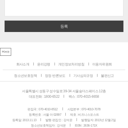
PC버전
회사소개
윤리강령
개인정보처리방침
이용자위원회
청소년보호정책
정정·반론보도
기사심의규정
불편신고
서울특별시 성동구 성수일로 39-34 서울숲더스페이스 12층
대표전화 : 1800-6522
팩스 : 070-4015-8658
편집국 : 070-4010-8512
사업본부 : 070-4010-7078
등록번호 : 서울 아 02897
제호 : 비즈니스포스트
등록일: 2013.11.13
발행·편집인 : 강석운
발행일자: 2013년 12월 2일
청소년보호책임자 : 강석운
ISSN : 2636-171X