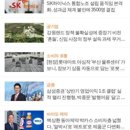
SK하이닉스 통합노조 설립 움직임 본격
화, 성과급 체계 불만에 3500명 결집
공기업
강원랜드 정책 불확실성에 중장기 비전
'흔들', 신임 사장의 정부 설득 과제 무거워
져
소비자·유통
[현장] 롯데마트 야심작 '부산 물류센터' 가
보니, 장보기 상품 자동으로 담는 '로봇 40
0대' 장관
금융
삼섬증권 '상반기 영업이익 1조 클럽' 실
적 랠리 진행형, 박종문 '발행어음' 달고 연
임 향하나
바이오·제약
백상환 동아제약 박카스 소비자층 넓혔
다, '얼박사'로 '레트로'로 제품군 다변화