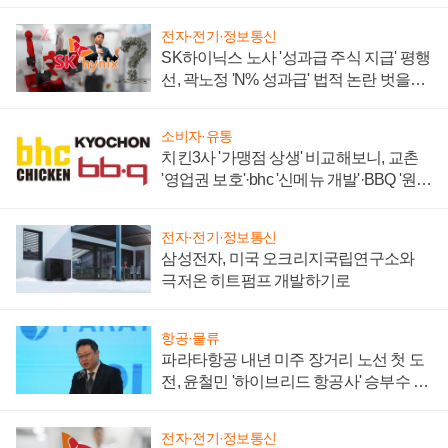
전자·전기·정보통신
SK하이닉스 노사 '성과급 주식 지급' 평행
선, 곽노정 'N% 성과급' 법적 논란 벗을지
주목
소비자·유통
치킨3사 '가맹점 상생' 비교해보니, 교촌
'영업권 보호'·bhc '신메뉴 개발'·BBQ '원가
부담'
전자·전기·정보통신
삼성전자, 미국 오크리지국립연구소와
극저온 히트펌프 개발하기로
항공·물류
파라타항공 내년 미주 장거리 노선 첫 도
전, 윤철민 '하이브리드 항공사' 승부수 통
할까
전자·전기·정보통신