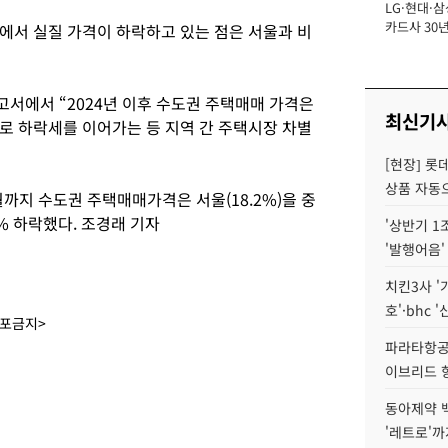
LG·현대·삼
장
카드사 30년
에서 실질 가격이 하락하고 있는 점은 서울과 비
에 '초집중' 
서에서 “2024년 이후 수도권 주택매매 가격은
최신기
로 하락세를 이어가는 등 지역 간 주택시장 차별
[현장] 롯
상품 자동으
0월까지 수도권 주택매매가격은 서울(18.2%)을 중
% 하락했다. 조경래 기자
'상반기 1
'발행어음'
치킨3사 '
호'·bhc '
배포금지>
파라타항공 
이브리드 
동아제약 
'레트로'까