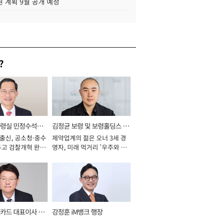
 계획 9월 공개 예정
?
통령실 민정수석비
김정균 보령 및 보령홀딩스 대
 출신, 공소청·중수
제약업계의 젊은 오너 3세 경
표이사 사장
두고 검찰개혁 완수
영자, 미래 먹거리 '우주와 헬
년]
스케어' 공들여 [2026년]
카드 대표이사 사
강정훈 iM뱅크 행장