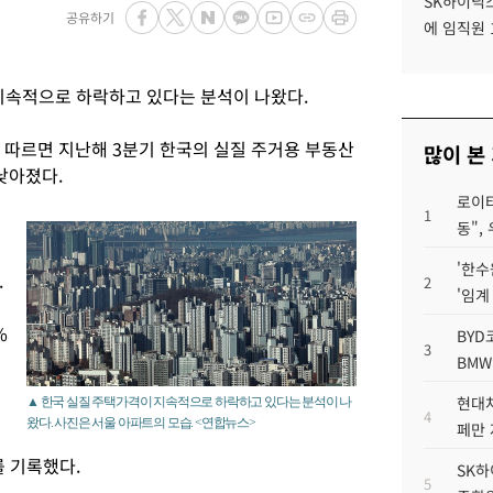
SK하이닉스
공유하기
에 임직원 
지속적으로 하락하고 있다는 분석이 나왔다.
에 따르면 지난해 3분기 한국의 실질 주거용 부동산
많이 본
 낮아졌다.
로이터
1
동",
'한수
.
2
'임계
%
BYD
3
BMW
현대차
▲ 한국 실질 주택가격이 지속적으로 하락하고 있다는 분석이 나
4
왔다. 사진은 서울 아파트의 모습. <연합뉴스>
페만 
를 기록했다.
SK하
5