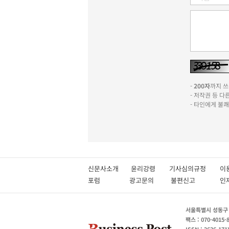
-
200자
까지 쓰실
- 저작권 등 
- 타인에게 불
신문사소개
윤리강령
기사심의규정
이
포럼
광고문의
불편신고
서울특별시 성동구 성
팩스 : 070-4015-
ISSN : 2636-171