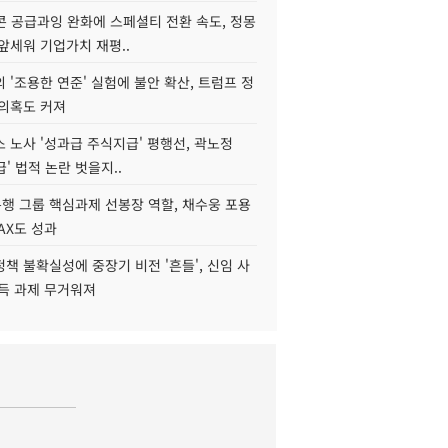
콘 공급과잉 완화에 스페셜티 전환 속도, 정몽
앞세워 기업가치 재평..
 '조용한 연준' 실험에 불안 확산, 트럼프 정
 의혹도 커져
 노사 '성과급 주식지급' 평행선, 곽노정
급' 법적 논란 벗을지..
행 그룹 핵심과제 선봉장 역할, 채수웅 포용
AX도 성과
책 불확실성에 중장기 비전 '흔들', 신임 사
설득 과제 무거워져