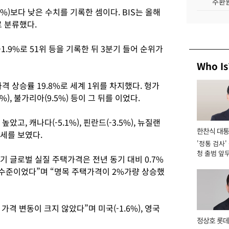
주환원
.7%)보다 낮은 수치를 기록한 셈이다. BIS는 올해
 분류했다.
 -1.9%로 51위 등을 기록한 뒤 3분기 들어 순위가
Who Is
 상승률 19.8%로 세계 1위를 차지했다. 헝가
.8%), 불가리아(9.5%) 등이 그 뒤를 이었다.
았고, 캐나다(-5.1%), 핀란드(-3.5%), 뉴질랜
한찬식 대
 추세를 보였다.
'정통 검사'
서관
청 출범 앞
분기 글로벌 실질 주택가격은 전년 동기 대비 0.7%
맡아 [2026
한 수준이었다”며 “명목 주택가격이 2%가량 상승했
가격 변동이 크지 않았다”며 미국(-1.6%), 영국
정상호 롯데