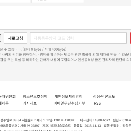
 수 있습니다. (현재 0 byte / 최대 400byte)
다른 사람의 권리를 침해하거나 명예를 훼손하는 댓글은 관련 법률에 의해 제재를 받을 수 있습니
쾌감을 주는 욕설 등 비하하는 단어가 내용에 포함되거나 인신공격성 글은 관리자의 판단에 의해
용자위원회
청소년보호정책
개인정보처리방침
정정·반론보도
인재채용
기사제보
이메일무단수집거부
RSS
수일로 39-34 서울숲더스페이스 12층 1201호-1203호
대표전화 : 1800-6522
편집국 070-4
8658
등록번호 : 서울 아 02897
제호: 비즈니스포스트
등록일: 2013.11.13
발행·편집인 : 강석
X
Copyright ? 2013 비즈니스포스트. All rights reserved.