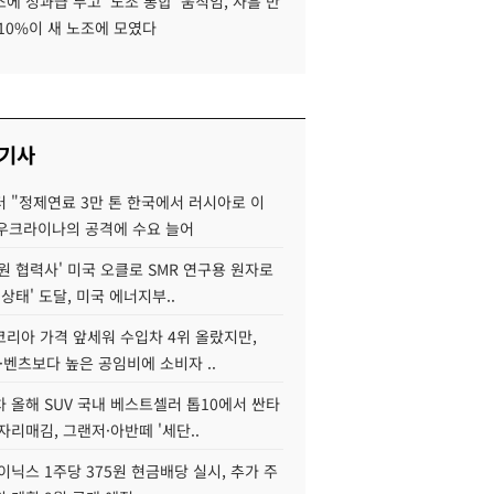
에 성과급 두고 '노조 통합' 움직임, 사흘 만
10%이 새 노조에 모였다
 기사
 "정제연료 3만 톤 한국에서 러시아로 이
 우크라이나의 공격에 수요 늘어
원 협력사' 미국 오클로 SMR 연구용 원자로
 상태' 도달, 미국 에너지부..
코리아 가격 앞세워 수입차 4위 올랐지만,
·벤츠보다 높은 공임비에 소비자 ..
 올해 SUV 국내 베스트셀러 톱10에서 싼타
자리매김, 그랜저·아반떼 '세단..
이닉스 1주당 375원 현금배당 실시, 추가 주