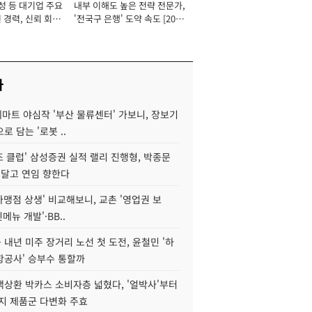
성 등 대기업 주요
내부 이해도 높은 전략 전문가,
 경력, 신뢰 회복
'전국구 은행' 도약 속도 [2026
[2026년]
년]
사
데마트 야심작 '부산 물류센터' 가보니, 장보기
로 담는 '로봇 ..
조 클럽' 삼성증권 실적 랠리 진행형, 박종문
 달고 연임 향한다
가맹점 상생' 비교해보니, 교촌 '영업권 보
신메뉴 개발'·BB..
내년 미주 장거리 노선 첫 도전, 윤철민 '하
항공사' 승부수 통할까
백상환 박카스 소비자층 넓혔다, '얼박사'부터
지 제품군 다변화 주효