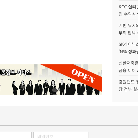
KCC 실리
진 수익성 
케빈 워시의
부의 압박
SK하이닉스
'N% 성과
신한저축은
금융 이어 
강원랜드 정
장 정부 