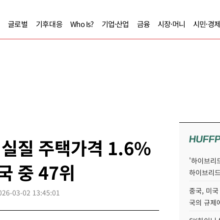
글로벌
기후대응
Who Is?
기업·산업
금융
시장·머니
시민·경
HUFF
 실질 주택가격 1.6%
'하이브리드
국 중 47위
하이브리드
중국, 미국
026-03-02 13:45:01
국의 규제에