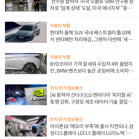
'한수원 협력사' 미국 오클로 SMR 연구용 원
자로 '임계 상태' 도달, 미국 에너지부 "중요
한 이정표"
자동차·부품
현대차 올해 SUV 국내 베스트셀러 톱10에
서 싼타페만 자리매김, 그랜저·아반떼 '세단
쌍끌이'로 내수 방어
자동차·부품
BYD코리아 가격 앞세워 수입차 4위 올랐지
만, BMW·벤츠보다 높은 공임비에 소비자
불만 폭발
전자·전기·정보통신
[AI 뭉쳐야 산다⑧] LG·엔비디아 '피지컬 AI'
동맹 강화, 구광모 제조·데이터·기술 결집
해 종합 로보틱스 기업으로
전자·전기·정보통신
아이폰18 '메모리 부족'에 출시 지연되나, 삼
성디스플레이 LG디스플레이 LG이노텍 '탈