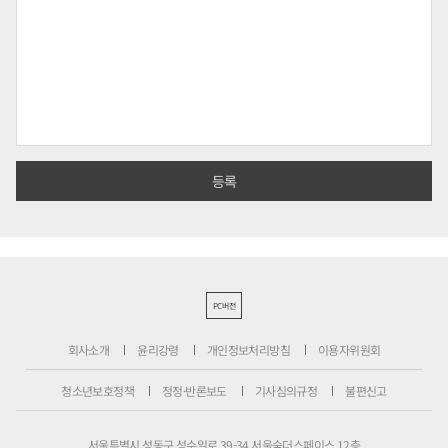
PC버전
회사소개
윤리강령
개인정보처리방침
이용자위원회
청소년보호정책
정정·반론보도
기사심의규정
불편신고
서울특별시 성동구 성수일로 39-34 서울숲더스페이스 12층