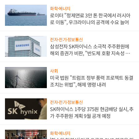
화학·에너지
로이터 "정제연료 3만 톤 한국에서 러시아
로 이동", 우크라이나의 공격에 수요 늘어
전자·전기·정보통신
삼성전자 SK하이닉스 소극적 주주환원에
해외 증권가 비판, "반도체 호황 지속성 의
문"
사회
미국 법원 "트럼프 정부 풍력 프로젝트 동결
조치는 위법", 해제 명령 내려
전자·전기·정보통신
SK하이닉스 1주당 375원 현금배당 실시, 추
가 주주환원 계획 9월 공개 예정
화학·에너지