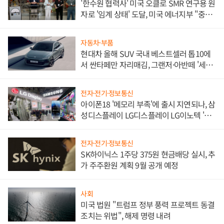
'한수원 협력사' 미국 오클로 SMR 연구용 원
자로 '임계 상태' 도달, 미국 에너지부 "중요
한 이정표"
자동차·부품
현대차 올해 SUV 국내 베스트셀러 톱10에
서 싼타페만 자리매김, 그랜저·아반떼 '세단
쌍끌이'로 내수 방어
전자·전기·정보통신
아이폰18 '메모리 부족'에 출시 지연되나, 삼
성디스플레이 LG디스플레이 LG이노텍 '탈
애플' 수익 다각화 속도
전자·전기·정보통신
SK하이닉스 1주당 375원 현금배당 실시, 추
가 주주환원 계획 9월 공개 예정
사회
미국 법원 "트럼프 정부 풍력 프로젝트 동결
조치는 위법", 해제 명령 내려