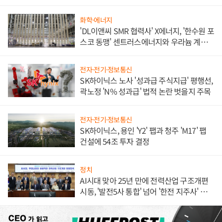
화학·에너지
'DL이앤씨 SMR 협력사' X에너지, '한수원 포
스코 동맹' 센트러스에너지와 우라늄 계약
체결
전자·전기·정보통신
SK하이닉스 노사 '성과급 주식지급' 평행선,
곽노정 'N% 성과급' 법적 논란 벗을지 주목
전자·전기·정보통신
SK하이닉스, 용인 'Y2' 팹과 청주 'M17' 팹
건설에 54조 투자 결정
정치
AI시대 맞아 25년 만에 전력산업 구조개편
시동, '발전5사 통합' 넘어 '한전 지주사' 재편
론도