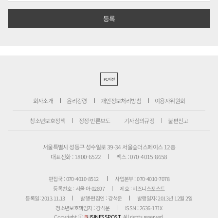
PC버전
회사소개
윤리강령
개인정보처리방침
이용자위원회
청소년보호정책
정정·반론보도
기사심의규정
불편신고
서울특별시 성동구 성수일로 39-34 서울숲더스페이스 12층
대표전화 : 1800-6522
팩스 : 070-4015-8658
편집국 : 070-4010-8512
사업본부 : 070-4010-7078
등록번호 : 서울 아 02897
제호 : 비즈니스포스트
등록일: 2013.11.13
발행·편집인 : 강석운
발행일자: 2013년 12월 2일
청소년보호책임자 : 강석운
ISSN : 2636-171X
Copyright ⓒ
B
USINESSPOST
. All rights reserved.