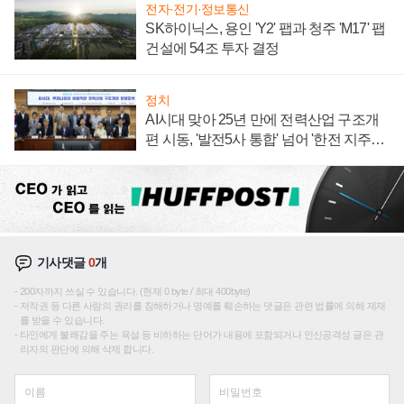
전자·전기·정보통신
SK하이닉스, 용인 'Y2' 팹과 청주 'M17' 팹
건설에 54조 투자 결정
정치
AI시대 맞아 25년 만에 전력산업 구조개
편 시동, '발전5사 통합' 넘어 '한전 지주사'
재편론도
기사댓글
0
개
200자까지 쓰실 수 있습니다. (현재 0 byte / 최대 400byte)
저작권 등 다른 사람의 권리를 침해하거나 명예를 훼손하는 댓글은 관련 법률에 의해 제재
를 받을 수 있습니다.
타인에게 불쾌감을 주는 욕설 등 비하하는 단어가 내용에 포함되거나 인신공격성 글은 관
리자의 판단에 의해 삭제 합니다.