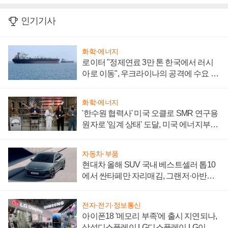
인기기사
화학·에너지
로이터 "정제연료 3만 톤 한국에서 러시
아로 이동", 우크라이나의 공격에 수요 늘
어
화학·에너지
'한수원 협력사' 미국 오클로 SMR 연구용
원자로 '임계 상태' 도달, 미국 에너지부
"중요한 이정표"
자동차·부품
현대차 올해 SUV 국내 베스트셀러 톱10
에서 싼타페만 자리매김, 그랜저·아반떼
'세단 쌍끌이'로 내수 방어
전자·전기·정보통신
아이폰18 '메모리 부족'에 출시 지연되나,
삼성디스플레이 LG디스플레이 LG이노