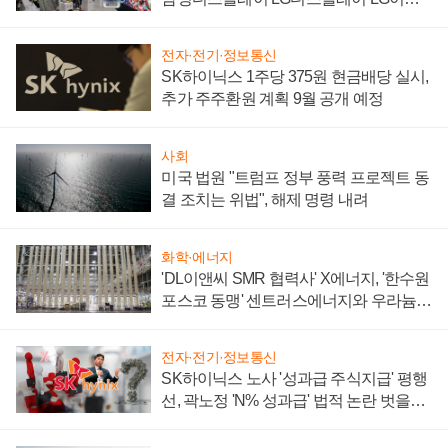
텍 '탈애플' 수익 다각화 속도
전자·전기·정보통신
SK하이닉스 1주당 375원 현금배당 실시,
추가 주주환원 계획 9월 공개 예정
사회
미국 법원 "트럼프 정부 풍력 프로젝트 동
결 조치는 위법", 해제 명령 내려
화학·에너지
'DL이앤씨 SMR 협력사' X에너지, '한수원
포스코 동맹' 센트러스에너지와 우라늄
계약 체결
전자·전기·정보통신
SK하이닉스 노사 '성과급 주식지급' 평행
선, 곽노정 'N% 성과급' 법적 논란 벗을지
주목