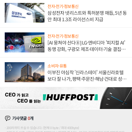
전자·전기·정보통신
삼성전자 넷리스트와 특허분쟁 매듭, 5년 동
안 최대 1.3조 라이선스비 지급
전자·전기·정보통신
[AI 뭉쳐야 산다⑧] LG·엔비디아 '피지컬 AI'
동맹 강화, 구광모 제조·데이터·기술 결집
해 종합 로보틱스 기업으로
소비자·유통
이부진 야심작 '신라스테이' 서울신라호텔
보다 잘 나가, 평택·주문진·해남·건대로 성
장판 더 넓힌다
기사댓글
0
개
200자까지 쓰실 수 있습니다. (현재 0 byte / 최대 400byte)