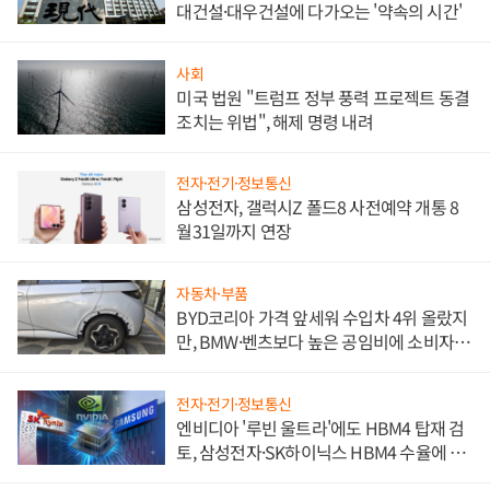
대건설·대우건설에 다가오는 '약속의 시간'
사회
미국 법원 "트럼프 정부 풍력 프로젝트 동결
조치는 위법", 해제 명령 내려
전자·전기·정보통신
삼성전자, 갤럭시Z 폴드8 사전예약 개통 8
월31일까지 연장
자동차·부품
BYD코리아 가격 앞세워 수입차 4위 올랐지
만, BMW·벤츠보다 높은 공임비에 소비자
불만 폭발
전자·전기·정보통신
엔비디아 '루빈 울트라'에도 HBM4 탑재 검
토, 삼성전자·SK하이닉스 HBM4 수율에 주
도권 갈린다