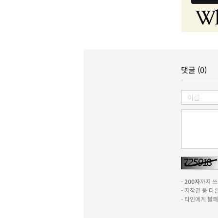
댓글 (0)
-
200자
까지 쓰실
- 저작권 등 
- 타인에게 불