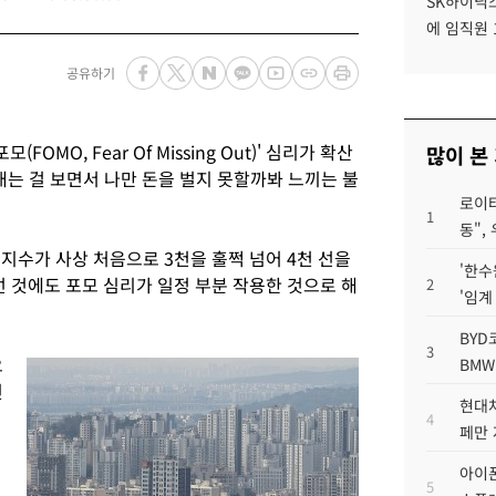
SK하이닉스
에 임직원 
공유하기
OMO, Fear Of Missing Out)' 심리가 확산
많이 본
내는 걸 보면서 나만 돈을 벌지 못할까봐 느끼는 불
로이터
1
동",
지수가 사상 처음으로 3천을 훌쩍 넘어 4천 선을
'한수
것에도 포모 심리가 일정 부분 작용한 것으로 해
2
'임계
BYD
3
요
BMW
인
현대차
4
페만 
아이폰
5