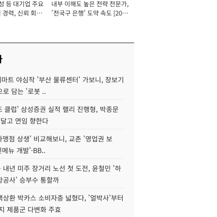
성 등 대기업 주요
내부 이해도 높은 전략 전문가,
 경력, 신뢰 회복
'전국구 은행' 도약 속도 [2026
[2026년]
년]
사
데마트 야심작 '부산 물류센터' 가보니, 장보기
로 담는 '로봇 ..
조 클럽' 삼성증권 실적 랠리 진행형, 박종문
 달고 연임 향한다
가맹점 상생' 비교해보니, 교촌 '영업권 보
신메뉴 개발'·BB..
내년 미주 장거리 노선 첫 도전, 윤철민 '하
항공사' 승부수 통할까
백상환 박카스 소비자층 넓혔다, '얼박사'부터
지 제품군 다변화 주효