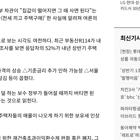
LG·현대·삼
장
카드사 30년
 차관이 "집값이 떨어지면 그 때 사면 된다"는
에 '초집중' 
(전세 끼고 주택구매)' 한 사실에 알려져 여론의
최신기
로 보는 시각도 여전하다. 최근 부동산R114가 내
문조사를 보면 응답자의 52%가 내년 상반기 주택
[현장] 롯
상품 자동으
가격의 상승 △기준금리 추가 인하 가능성 △서울
'상반기 1
잠김 등이 꼽혔다.
'발행어음'
치킨3사 '
 덜 하는 보수 정부가 들어설 때까지 버티면 된
호'·bhc '
는 것으로 읽힌다.
파라타항공 
주택자들의 매물이 나오게 하기 위한 보유세 인상
이브리드 
동아제약 
'레트로'까
기 위한 재건축초과이익환수제 완화 혹은 폐지, 그