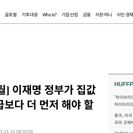
글로벌
기후대응
Who Is?
기업·산업
금융
시장·머니
시민·경
HUFF
월] 이재명 정부가 집값
'하이브리드
급보다 더 먼저 해야 할
하이브리드
중국, 미국
국의 규제에
5-11-10 08:30:00