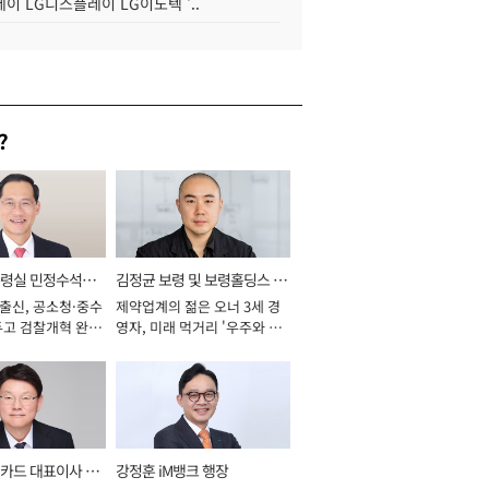
이 LG디스플레이 LG이노텍 '..
?
통령실 민정수석비
김정균 보령 및 보령홀딩스 대
 출신, 공소청·중수
제약업계의 젊은 오너 3세 경
표이사 사장
두고 검찰개혁 완수
영자, 미래 먹거리 '우주와 헬
년]
스케어' 공들여 [2026년]
카드 대표이사 사
강정훈 iM뱅크 행장