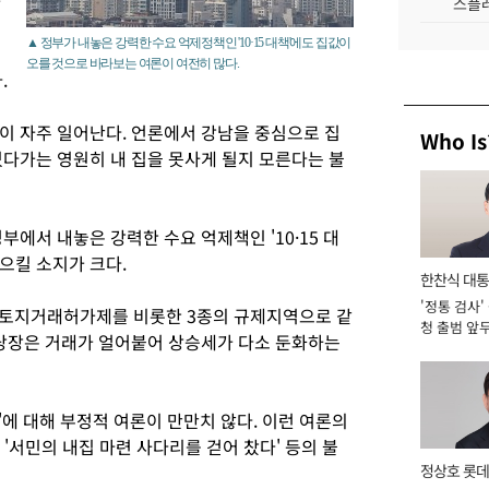
카
스플레
▲ 정부가 내놓은 강력한 수요 억제정책인 '10·15 대책'에도 집값이
오를 것으로 바라보는 여론이 여전히 많다.
.
이 자주 일어난다. 언론에서 강남을 중심으로 집
Who Is
있다가는 영원히 내 집을 못사게 될지 모른다는 불
부에서 내놓은 강력한 수요 억제책인 '10·15 대
으킬 소지가 크다.
한찬식 대
'정통 검사'
서관
를 토지거래허가제를 비롯한 3종의 규제지역으로 같
청 출범 앞
 당장은 거래가 얼어붙어 상승세가 다소 둔화하는
맡아 [2026
책'에 대해 부정적 여론이 만만치 않다. 이런 여론의
' '서민의 내집 마련 사다리를 걷어 찼다' 등의 불
정상호 롯데