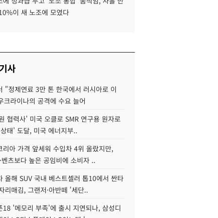
에 성과급 두고 '노조 통합' 움직임, 사흘 만
10%이 새 노조에 모였다
 기사
 "정제연료 3만 톤 한국에서 러시아로 이
 우크라이나의 공격에 수요 늘어
원 협력사' 미국 오클로 SMR 연구용 원자로
 상태' 도달, 미국 에너지부..
코리아 가격 앞세워 수입차 4위 올랐지만,
·벤츠보다 높은 공임비에 소비자 ..
 올해 SUV 국내 베스트셀러 톱10에서 싼타
자리매김, 그랜저·아반떼 '세단..
18 '메모리 부족'에 출시 지연되나, 삼성디