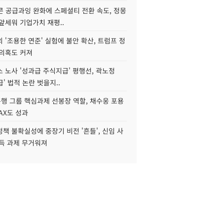
콘 공급과잉 완화에 스페셜티 전환 속도, 정몽
앞세워 기업가치 재평..
 '조용한 연준' 실험에 불안 확산, 트럼프 정
 의혹도 커져
 노사 '성과급 주식지급' 평행선, 곽노정
급' 법적 논란 벗을지..
행 그룹 핵심과제 선봉장 역할, 채수웅 포용
AX도 성과
책 불확실성에 중장기 비전 '흔들', 신임 사
설득 과제 무거워져