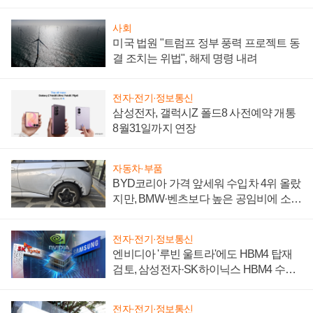
시간'
사회
미국 법원 "트럼프 정부 풍력 프로젝트 동
결 조치는 위법", 해제 명령 내려
전자·전기·정보통신
삼성전자, 갤럭시Z 폴드8 사전예약 개통
8월31일까지 연장
자동차·부품
BYD코리아 가격 앞세워 수입차 4위 올랐
지만, BMW·벤츠보다 높은 공임비에 소비
자 불만 폭발
전자·전기·정보통신
엔비디아 '루빈 울트라'에도 HBM4 탑재
검토, 삼성전자·SK하이닉스 HBM4 수율
에 주도권 갈린다
전자·전기·정보통신