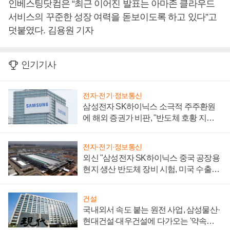
인베스팅닷컴은 “최근 이어진 발표는 아마존 클라우드
서비스의 꾸준한 성장 여력을 돋보이도록 하고 있다”고
덧붙였다. 김용원 기자
인기기사
전자·전기·정보통신
삼성전자 SK하이닉스 소극적 주주환원
에 해외 증권가 비판, "반도체 호황 지속
성 의문"
전자·전기·정보통신
외신 "삼성전자 SK하이닉스 중국 공장용
현지 생산 반도체 장비 시험, 미국 수출통
제 대비"
건설
국내외서 속도 붙는 원전 사업, 삼성물산·
현대건설·대우건설에 다가오는 '약속의