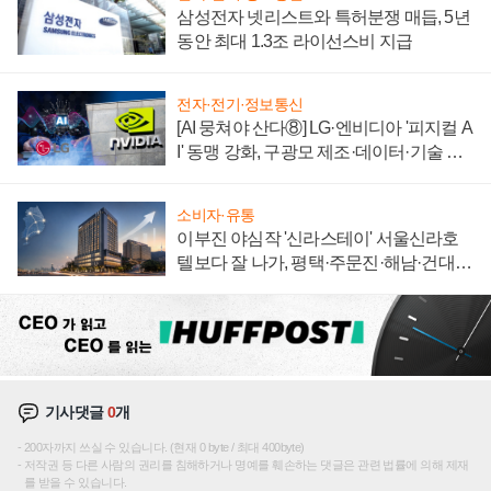
삼성전자 넷리스트와 특허분쟁 매듭, 5년
동안 최대 1.3조 라이선스비 지급
전자·전기·정보통신
[AI 뭉쳐야 산다⑧] LG·엔비디아 '피지컬 A
I' 동맹 강화, 구광모 제조·데이터·기술 결
집해 종합 로보틱스 기업으로
소비자·유통
이부진 야심작 '신라스테이' 서울신라호
텔보다 잘 나가, 평택·주문진·해남·건대로
성장판 더 넓힌다
기사댓글
0
개
200자까지 쓰실 수 있습니다. (현재 0 byte / 최대 400byte)
저작권 등 다른 사람의 권리를 침해하거나 명예를 훼손하는 댓글은 관련 법률에 의해 제재
를 받을 수 있습니다.