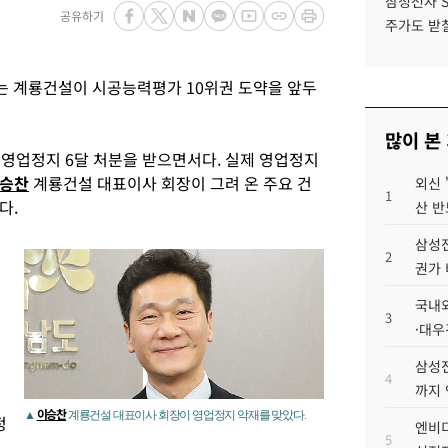
삼성전자 
공유하기
주가도 받칠
히는 계룡건설이 시공능력평가 10위권 도약을 앞두
많이 본
 영업정지 6달 처분을 받으면서다. 실제 영업정지
승찬
계룡건설 대표이사 회장이 그려 온 주요 건
외신 
1
다.
산 반
삼성전
2
권가 
국내외
3
·대우
삼성전
붕
4
까지
이승찬
▲
계룡건설 대표이사 회장이 영업정지 악재를 맞았다.
정
엔비디
5
명