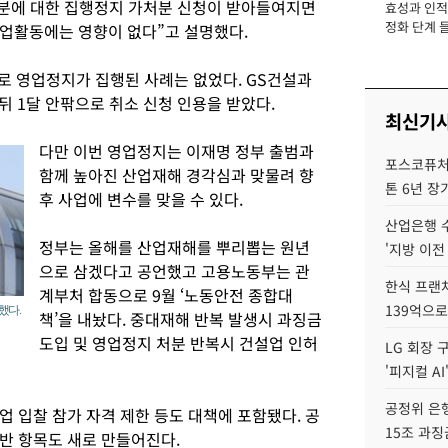
처분에 대한 집행정지 가처분 신청이 받아들여지면
효성과 인적 
장
정화 단계 들
업활동에는 영향이 없다”고 설명했다.
로 영업정지가 집행된 사례는 없었다. GS건설과
 1달 안팎으로 취소 신청 인용을 받았다.
최신기
다만 이번 영업정지는 이재명 정부 출범과
포스코퓨처엠
함께 높아진 산업재해 경각심과 맞물려 향
톤 6년 장
후 사업에 변수를 맞을 수 있다.
산업은행 
정부는 올해를 산업재해를 뿌리뽑는 원년
'지방 이전
으로 삼겠다고 공언했고 고용노동부는 관
한식 프랜
계부처 합동으로 9월 ‘노동안전 종합대
139억으로
했다.
책’을 내놨다. 중대재해 반복 발생시 과징금
도입 및 영업정지 처분 반복시 건설업 인허
LG 회장 
'피지컬 AI
공정위 은행
 입찰 참가 자격 제한 등도 대책에 포함됐다. 공
15조 과징
반 항목도 새로 만들어진다.