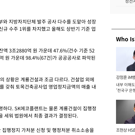
성전자
부와 지방자치단체 발주 공사 다수를 도맡아 성장
 신규 수주 1위를 차지했고 올해도 상반기 기준 업
Who Is
 3조2880억 원 가운데 47.6%(건수 기준 52
억 원 가운데 98.4%(67건)가 공공공사로 파악된
강정훈 iM
의 상황은 계룡건설과 조금 다르다. 건설업 외에
내부 이해도
오를 갖춰 토목건축공사업 영업정지금액의 매출 내
'전국구 은행
년]
명하다. SK에코플랜트는 물론 계룡건설이 집행정
 세워 법원에서 최종 결과가 결정된다.
 집행정지 가처분 신청 및 행정처분 취소소송을
조현상 HS