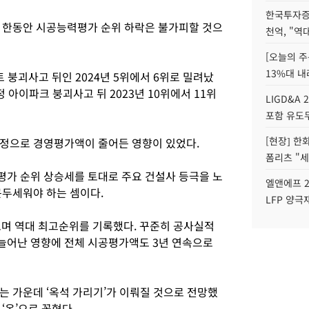
한국투자증
 한동안 시공능력평가 순위 하락은 불가피할 것으
천억, "역
[오늘의 주
13%대 내
 붕괴사고 뒤인 2024년 5위에서 6위로 밀려났
정 아이파크 붕괴사고 뒤 2023년 10위에서 11위
LIGD&A 
포함 유도무
[현장] 한
설정으로 경영평가액이 줄어든 영향이 있었다.
폼리츠 "세
가 순위 상승세를 토대로 주요 건설사 등극을 노
엘앤에프 2
곤두세워야 하는 셈이다.
LFP 양극
르며 역대 최고순위를 기록했다. 꾸준히 공사실적
늘어난 영향에 전체 시공평가액도 3년 연속으로
는 가운데 ‘옥석 가리기’가 이뤄질 것으로 전망했
‘옥’으로 꼽혔다.