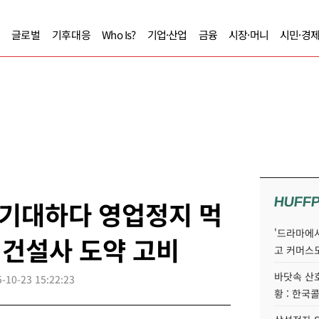
글로벌
기후대응
Who Is?
기업·산업
금융
시장·머니
시민·경
HUFF
 기대하다 영업정지 먹
'드라마에서
대 건설사 도약 고비
고 커머스
바닷속 산
-10-23 15:22:23
황 : 한국