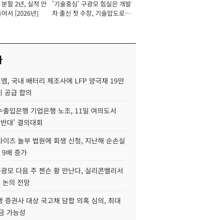
분할 2년, 실적 안
'기술중심' 구광모 힘실은 개발
이사 사장
어서 [2026년]
자 출신 첫 수장, 기술압도로
경쟁력 확보 사활 [2026년]
사
, 국내 배터리 제조사에 LFP 양극재 19만
기 공급 합의
수출입은행 기업은행 노조, 11일 여의도서
 반대' 결의대회
차이즈 놀부 법원에 회생 신청, 지난해 순손실
 9배 증가
구광모 다음 주 젠슨 황 만난다, 실리콘밸리서
' 논의 전망
 증권사 대상 국고채 담합 의혹 심의, 최대
금 가능성