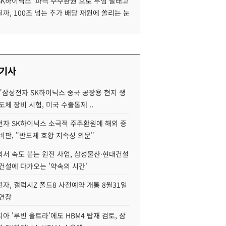
SK하이닉스 '파격 주주환원'으로 투심 달래고
까, 100조 넘는 추가 배당 재원에 쏠리는 눈
 기사
"삼성전자 SK하이닉스 중국 공장용 현지 생
도체 장비 시험, 미국 수출통제 ..
자 SK하이닉스 소극적 주주환원에 해외 증
비판, "반도체 호황 지속성 의문"
서 속도 붙는 원전 사업, 삼성물산·현대건설
건설에 다가오는 '약속의 시간'
자, 갤럭시Z 폴드8 사전예약 개통 8월31일
 연장
아 '루빈 울트라'에도 HBM4 탑재 검토, 삼