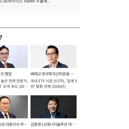
·SK하이닉스 HBM4 수율에..
?
뱅크 행장
배재규 한국투자신탁운용 대
 높은 전략 전문가,
국내 ETF 시장 선구자, '업계 3
표이사 사장
' 도약 속도 [2026
위' 탈환 과제 [2026년]
효성 대표이사 부회
김동명 LG에너지솔루션 대표