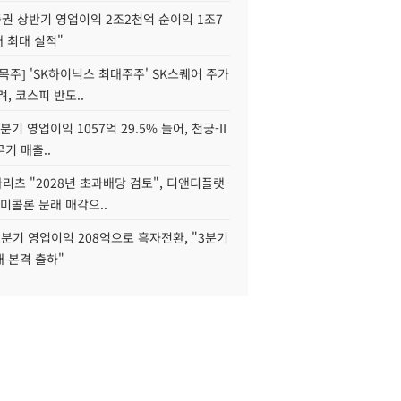
권 상반기 영업이익 2조2천억 순이익 1조7
대 최대 실적"
목주] 'SK하이닉스 최대주주' SK스퀘어 주가
려, 코스피 반도..
2분기 영업이익 1057억 29.5% 늘어, 천궁-II
기 매출..
화리츠 "2028년 초과배당 검토", 디앤디플랫
미콜론 문래 매각으..
분기 영업이익 208억으로 흑자전환, "3분기
재 본격 출하"