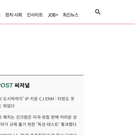
제
정치·사회
인사이트
JOB+
최신뉴스
씨저널
POST
 도시락까지' IP 키운 CJ ENM : 티빙도 웃
도 뛰었다
호 해치는 선크림은 미국·유럽 판매 어려운 상
콜마가 규제 뚫기 위한 '독성 테스트' 통과했다