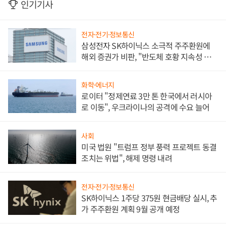
인기기사
전자·전기·정보통신
삼성전자 SK하이닉스 소극적 주주환원에
해외 증권가 비판, "반도체 호황 지속성 의
문"
화학·에너지
로이터 "정제연료 3만 톤 한국에서 러시아
로 이동", 우크라이나의 공격에 수요 늘어
사회
미국 법원 "트럼프 정부 풍력 프로젝트 동결
조치는 위법", 해제 명령 내려
전자·전기·정보통신
SK하이닉스 1주당 375원 현금배당 실시, 추
가 주주환원 계획 9월 공개 예정