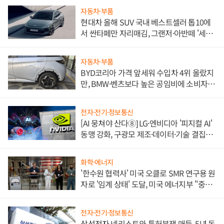
자동차·부품
현대차 올해 SUV 국내 베스트셀러 톱10에
서 싼타페만 자리매김, 그랜저·아반떼 '세단
쌍끌이'로 내수 방어
자동차·부품
BYD코리아 가격 앞세워 수입차 4위 올랐지
만, BMW·벤츠보다 높은 공임비에 소비자
불만 폭발
전자·전기·정보통신
[AI 뭉쳐야 산다⑧] LG·엔비디아 '피지컬 AI'
동맹 강화, 구광모 제조·데이터·기술 결집
해 종합 로보틱스 기업으로
화학·에너지
'한수원 협력사' 미국 오클로 SMR 연구용 원
자로 '임계 상태' 도달, 미국 에너지부 "중요
한 이정표"
전자·전기·정보통신
삼성전자 넷리스트와 특허분쟁 매듭, 5년 동