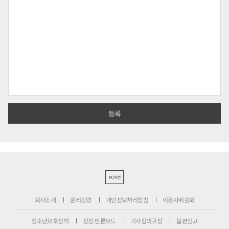
PC버전
회사소개
윤리강령
개인정보처리방침
이용자위원회
청소년보호정책
정정·반론보도
기사심의규정
불편신고