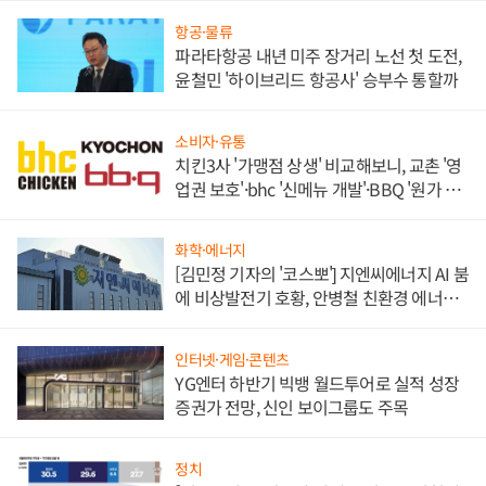
항공·물류
파라타항공 내년 미주 장거리 노선 첫 도전,
윤철민 '하이브리드 항공사' 승부수 통할까
소비자·유통
치킨3사 '가맹점 상생' 비교해보니, 교촌 '영
업권 보호'·bhc '신메뉴 개발'·BBQ '원가 부
담'
화학·에너지
[김민정 기자의 '코스뽀'] 지엔씨에너지 AI 붐
에 비상발전기 호황, 안병철 친환경 에너지
발전전문기업 향한다
인터넷·게임·콘텐츠
YG엔터 하반기 빅뱅 월드투어로 실적 성장
증권가 전망, 신인 보이그룹도 주목
정치