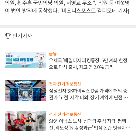
의원, 황주홍 국민의당 의원, 서영교 무소속 의원 등 여섯명
이 법안 발의에 동참했다. [비즈니스포스트 김디모데 기자]
인기기사
금융
우체국 '매일이자 파킹통장' 5만 계좌 한정
으로 다시 출시, 최고 연 2.0% 금리
전자·전기·정보통신
삼성전자 SK하이닉스 D램 가격에 해외 증
권가 '고점' 시각 나와, 장기 계약에 단점 부
각
전자·전기·정보통신
SK하이닉스 노사 '성과급 주식 지급' 평행
선, 곽노정 'N% 성과급' 법적 논란 벗을지 주
목