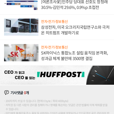
[여론조사꽃] 민주당 당대표 선호도 정청래
30.5%·김민석 29.6%, 0.9%p 초접전
전자·전기·정보통신
삼성전자, 미국 오크리지국립연구소와 극저
온 히트펌프 개발하기로
전자·전기·정보통신
SK하이닉스 통합노조 설립 움직임 본격화,
성과급 체계 불만에 3500명 결집
기사댓글
0
개
200자까지 쓰실 수 있습니다. (현재 0 byte / 최대 400byte)
저작권 등 다른 사람의 권리를 침해하거나 명예를 훼손하는 댓글은 관련 법률에 의해 제재를 받을
수 있습니다.
타인에게 불쾌감을 주는 욕설 등 비하하는 단어가 내용에 포함되거나 인신공격성 글은 관리자의 판