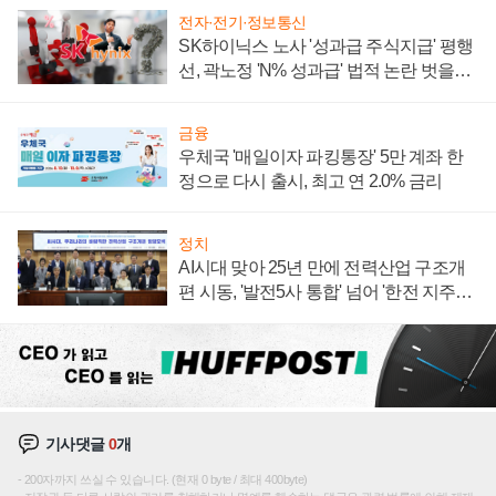
전자·전기·정보통신
SK하이닉스 노사 '성과급 주식지급' 평행
선, 곽노정 'N% 성과급' 법적 논란 벗을지
주목
금융
우체국 '매일이자 파킹통장' 5만 계좌 한
정으로 다시 출시, 최고 연 2.0% 금리
정치
AI시대 맞아 25년 만에 전력산업 구조개
편 시동, '발전5사 통합' 넘어 '한전 지주사'
재편론도
기사댓글
0
개
200자까지 쓰실 수 있습니다. (현재 0 byte / 최대 400byte)