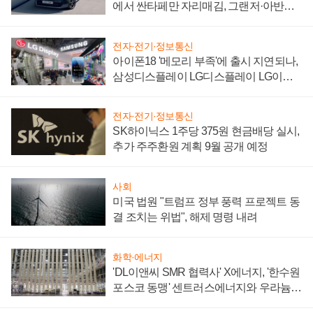
에서 싼타페만 자리매김, 그랜저·아반떼
'세단 쌍끌이'로 내수 방어
전자·전기·정보통신
아이폰18 '메모리 부족'에 출시 지연되나,
삼성디스플레이 LG디스플레이 LG이노
텍 '탈애플' 수익 다각화 속도
전자·전기·정보통신
SK하이닉스 1주당 375원 현금배당 실시,
추가 주주환원 계획 9월 공개 예정
사회
미국 법원 "트럼프 정부 풍력 프로젝트 동
결 조치는 위법", 해제 명령 내려
화학·에너지
'DL이앤씨 SMR 협력사' X에너지, '한수원
포스코 동맹' 센트러스에너지와 우라늄
계약 체결