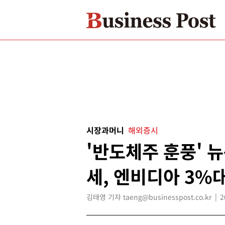
시장과머니
해외증시
'반도체주 훈풍' 
세, 엔비디아 3%
김태영 기자 taeng@businesspost.co.kr
2