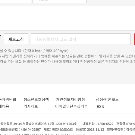
 수 있습니다. (현재 0 byte / 최대 400byte)
다른 사람의 권리를 침해하거나 명예를 훼손하는 댓글은 관련 법률에 의해 제재를 받을 수 있습니
쾌감을 주는 욕설 등 비하하는 단어가 내용에 포함되거나 인신공격성 글은 관리자의 판단에 의해
용자위원회
청소년보호정책
개인정보처리방침
정정·반론보도
인재채용
기사제보
이메일무단수집거부
RSS
수일로 39-34 서울숲더스페이스 12층 1201호-1203호
대표전화 : 1800-6522
편집국 070-4
8658
등록번호 : 서울 아 02897
제호: 비즈니스포스트
등록일: 2013.11.13
발행·편집인 : 강석
X
Copyright ? 2013 비즈니스포스트. All rights reserved.