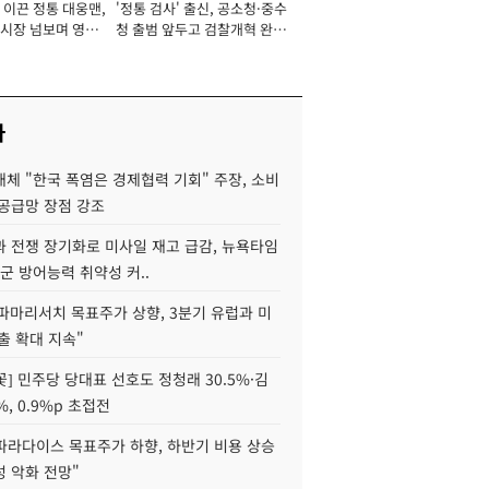
 이끈 정통 대웅맨,
'정통 검사' 출신, 공소청·중수
서관
시장 넘보며 영업
청 출범 앞두고 검찰개혁 완수
'청사진' [2026년]
맡아 [2026년]
사
체 "한국 폭염은 경제협력 기회" 주장, 소비
 공급망 장점 강조
과 전쟁 장기화로 미사일 재고 급감, 뉴욕타임
군 방어능력 취약성 커..
"파마리서치 목표주가 상향, 3분기 유럽과 미
출 확대 지속"
] 민주당 당대표 선호도 정청래 30.5%·김
%, 0.9%p 초접전
파라다이스 목표주가 하향, 하반기 비용 상승
 악화 전망"