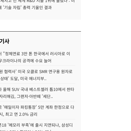
 제치고 전 세계 R&D 지출 1위에 올랐다 : 미
 '기술 자립' 총력 기울인 결과
 기사
 "정제연료 3만 톤 한국에서 러시아로 이
 우크라이나의 공격에 수요 늘어
원 협력사' 미국 오클로 SMR 연구용 원자로
 상태' 도달, 미국 에너지부..
 올해 SUV 국내 베스트셀러 톱10에서 싼타
자리매김, 그랜저·아반떼 '세단..
 '매일이자 파킹통장' 5만 계좌 한정으로 다
시, 최고 연 2.0% 금리
18 '메모리 부족'에 출시 지연되나, 삼성디