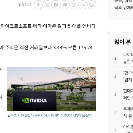
중국, 미국
공유하기
국의 규제에
7(마이크로소프트·메타·아마존·알파벳·애플·엔비디
많이 본
주식은 직전 거래일보다 3.49% 오른 176.24
로이터
1
동",
투
'한수
2
'임계
현대차
3
하
페만 
우체국
4
시 출
▲ 현지시간 18일 뉴욕증시에서 엔비디아 주가가 3%대 올랐다.
아이폰
5