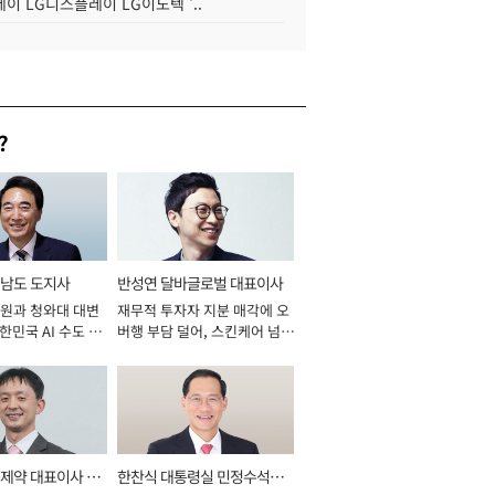
이 LG디스플레이 LG이노텍 '..
?
남도 도지사
반성연 달바글로벌 대표이사
원과 청와대 대변
재무적 투자자 지분 매각에 오
대한민국 AI 수도 충
버행 부담 덜어, 스킨케어 넘어
026년]
신성장동력 확보 과제로 [2026
년]
제약 대표이사 사
한찬식 대통령실 민정수석비