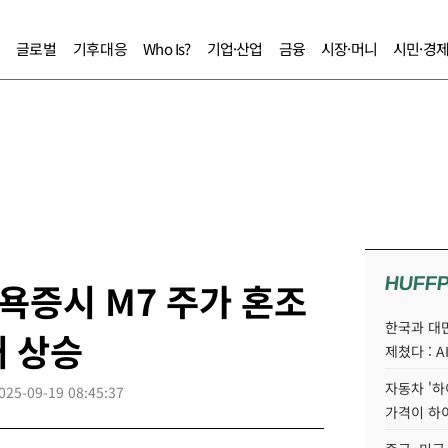
글로벌
기후대응
Who Is?
기업·산업
금융
시장·머니
시민·경
HUFF
뉴욕증시 M7 주가 혼조
한국과 대
대 상승
제쳤다 : 
자동차 '하
025-09-19 08:45:37
가격이 하