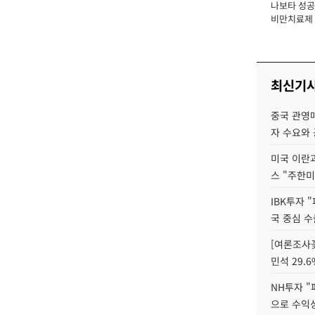
나보타 성공
장
비만치료제 
익 1조 시대 
최신기
중국 관영매
자 수요와
미국 이란
스 "주한미
IBK투자 
국 중심 수
[여론조사꽃
민석 29.6
NH투자 "
으로 수익성