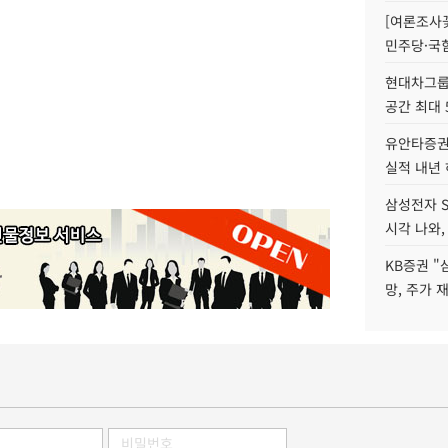
[여론조사꽃
민주당·국힘
현대차그룹 
공간 최대 
유안타증권
실적 내년
삼성전자 S
시각 나와,
KB증권 "
망, 주가 