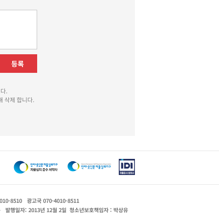
등록
다.
 삭제 합니다.
010-8510
광고국 070-4010-8511
운
발행일자: 2013년 12월 2일
청소년보호책임자 : 박상유