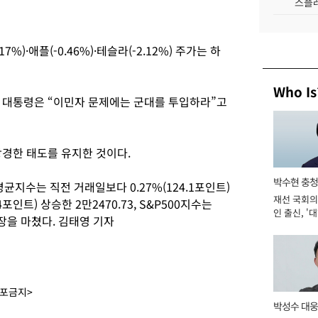
스플레
7%)·애플(-0.46%)·테슬라(-2.12%) 주가는 하
Who Is
 대통령은 “이민자 문제에는 군대를 투입하라”고
강경한 태도를 유지한 것이다.
박수현 충청
수는 직전 거래일보다 0.27%(124.1포인트)
재선 국회의
.4포인트) 상승한 2만2470.73, S&P500지수는
인 출신, '
에 장을 마쳤다. 김태영 기자
남' 도전 [2
배포금지>
박성수 대웅