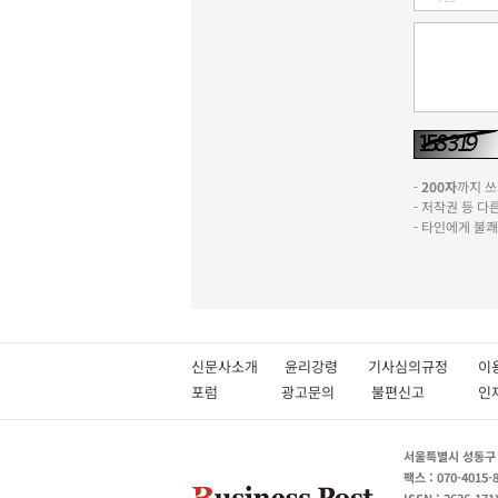
-
200자
까지 쓰실
- 저작권 등 
- 타인에게 불
신문사소개
윤리강령
기사심의규정
이
포럼
광고문의
불편신고
서울특별시 성동구 성
팩스 : 070-4015-
ISSN : 2636-171