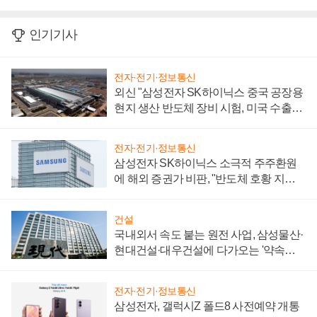
인기기사
전자·전기·정보통신
외신 "삼성전자 SK하이닉스 중국 공장용
현지 생산 반도체 장비 시험, 미국 수출통
제 대비"
전자·전기·정보통신
삼성전자 SK하이닉스 소극적 주주환원
에 해외 증권가 비판, "반도체 호황 지속
성 의문"
건설
국내외서 속도 붙는 원전 사업, 삼성물산·
현대건설·대우건설에 다가오는 '약속의
시간'
전자·전기·정보통신
삼성전자, 갤럭시Z 폴드8 사전예약 개통