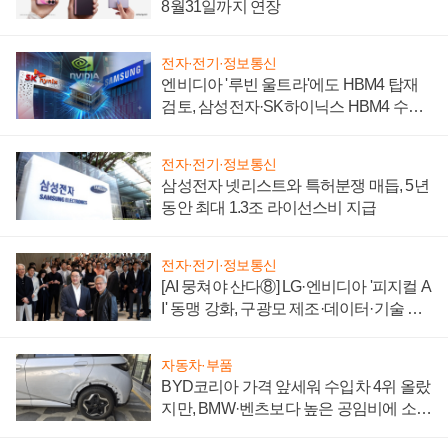
8월31일까지 연장
전자·전기·정보통신
엔비디아 '루빈 울트라'에도 HBM4 탑재
검토, 삼성전자·SK하이닉스 HBM4 수율
에 주도권 갈린다
전자·전기·정보통신
삼성전자 넷리스트와 특허분쟁 매듭, 5년
동안 최대 1.3조 라이선스비 지급
전자·전기·정보통신
[AI 뭉쳐야 산다⑧] LG·엔비디아 '피지컬 A
I' 동맹 강화, 구광모 제조·데이터·기술 결
집해 종합 로보틱스 기업으로
자동차·부품
BYD코리아 가격 앞세워 수입차 4위 올랐
지만, BMW·벤츠보다 높은 공임비에 소비
자 불만 폭발