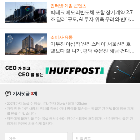
인터넷·게임·콘텐츠
빅테크 메모리반도체 포함 장기계약 '2.7
조 달러' 규모, AI 투자 위축 우려와 반대
신호
소비자·유통
이부진 야심작 '신라스테이' 서울신라호
텔보다 잘 나가, 평택·주문진·해남·건대로
성장판 더 넓힌다
기사댓글
0
개
200자까지 쓰실 수 있습니다. (현재 0 byte / 최대 400byte)
저작권 등 다른 사람의 권리를 침해하거나 명예를 훼손하는 댓글은 관련 법률에 의해 제재
를 받을 수 있습니다.
타인에게 불쾌감을 주는 욕설 등 비하하는 단어가 내용에 포함되거나 인신공격성 글은 관
리자의 판단에 의해 삭제 합니다.