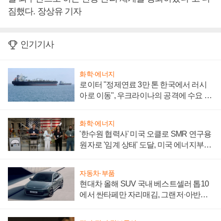
짐했다. 장상유 기자
인기기사
화학·에너지
로이터 "정제연료 3만 톤 한국에서 러시
아로 이동", 우크라이나의 공격에 수요 늘
어
화학·에너지
'한수원 협력사' 미국 오클로 SMR 연구용
원자로 '임계 상태' 도달, 미국 에너지부
"중요한 이정표"
자동차·부품
현대차 올해 SUV 국내 베스트셀러 톱10
에서 싼타페만 자리매김, 그랜저·아반떼
'세단 쌍끌이'로 내수 방어