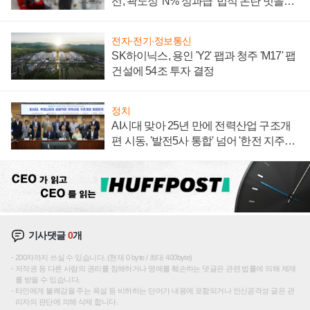
선, 곽노정 'N% 성과급' 법적 논란 벗을지
주목
전자·전기·정보통신
SK하이닉스, 용인 'Y2' 팹과 청주 'M17' 팹
건설에 54조 투자 결정
정치
AI시대 맞아 25년 만에 전력산업 구조개
편 시동, '발전5사 통합' 넘어 '한전 지주사'
재편론도
기사댓글
0
개
200자까지 쓰실 수 있습니다. (현재 0 byte / 최대 400byte)
저작권 등 다른 사람의 권리를 침해하거나 명예를 훼손하는 댓글은 관련 법률에 의해 제재
를 받을 수 있습니다.
타인에게 불쾌감을 주는 욕설 등 비하하는 단어가 내용에 포함되거나 인신공격성 글은 관
리자의 판단에 의해 삭제 합니다.