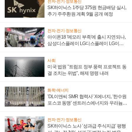
전자·전기·정보통신
SK하이닉스 1주당 375원 현금배당 실시,
추가 주주환원 계획 9월 공개 예정
전자·전기·정보통신
아이폰18 '메모리 부족'에 출시 지연되나,
삼성디스플레이 LG디스플레이 LG이노
텍 '탈애플' 수익 다각화 속도
사회
미국 법원 "트럼프 정부 풍력 프로젝트 동
결 조치는 위법", 해제 명령 내려
화학·에너지
'DL이앤씨 SMR 협력사' X에너지, '한수원
포스코 동맹' 센트러스에너지와 우라늄
계약 체결
전자·전기·정보통신
SK하이닉스 노사 '성과급 주식지급' 평행