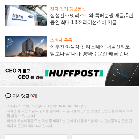
전자·전기·정보통신
삼성전자 넷리스트와 특허분쟁 매듭, 5년
동안 최대 1.3조 라이선스비 지급
소비자·유통
이부진 야심작 '신라스테이' 서울신라호
텔보다 잘 나가, 평택·주문진·해남·건대로
성장판 더 넓힌다
기사댓글
0
개
200자까지 쓰실 수 있습니다. (현재 0 byte / 최대 400byte)
저작권 등 다른 사람의 권리를 침해하거나 명예를 훼손하는 댓글은 관련 법률에 의해 제재
를 받을 수 있습니다.
타인에게 불쾌감을 주는 욕설 등 비하하는 단어가 내용에 포함되거나 인신공격성 글은 관
리자의 판단에 의해 삭제 합니다.