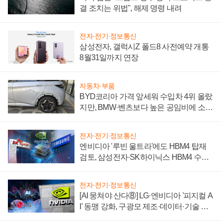
결 조치는 위법", 해제 명령 내려
전자·전기·정보통신
삼성전자, 갤럭시Z 폴드8 사전예약 개통
8월31일까지 연장
자동차·부품
BYD코리아 가격 앞세워 수입차 4위 올랐
지만, BMW·벤츠보다 높은 공임비에 소비
자 불만 폭발
전자·전기·정보통신
엔비디아 '루빈 울트라'에도 HBM4 탑재
검토, 삼성전자·SK하이닉스 HBM4 수율
에 주도권 갈린다
전자·전기·정보통신
[AI 뭉쳐야 산다⑧] LG·엔비디아 '피지컬 A
I' 동맹 강화, 구광모 제조·데이터·기술 결
집해 종합 로보틱스 기업으로