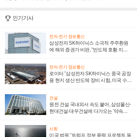
인기기사
전자·전기·정보통신
삼성전자 SK하이닉스 소극적 주주환원
에 해외 증권가 비판, "반도체 호황 지속
성 의문"
전자·전기·정보통신
로이터 "삼성전자 SK하이닉스 중국 공장
용 현지 생산 반도체 장비 시험, 미국 수출
통제 대비"
건설
원전 건설 국내외서 속도 붙어, 삼성물산·
현대건설·대우건설에 다가오는 '약속의
시간'
사회
미국 법원 "트럼프 정부 풍력 프로젝트 동