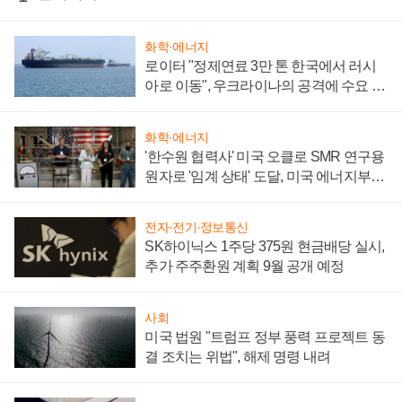
화학·에너지
로이터 "정제연료 3만 톤 한국에서 러시
아로 이동", 우크라이나의 공격에 수요 늘
어
화학·에너지
'한수원 협력사' 미국 오클로 SMR 연구용
원자로 '임계 상태' 도달, 미국 에너지부
"중요한 이정표"
전자·전기·정보통신
SK하이닉스 1주당 375원 현금배당 실시,
추가 주주환원 계획 9월 공개 예정
사회
미국 법원 "트럼프 정부 풍력 프로젝트 동
결 조치는 위법", 해제 명령 내려