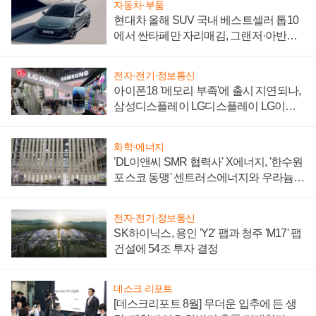
자동차·부품
현대차 올해 SUV 국내 베스트셀러 톱10
에서 싼타페만 자리매김, 그랜저·아반떼
'세단 쌍끌이'로 내수 방어
전자·전기·정보통신
아이폰18 '메모리 부족'에 출시 지연되나,
삼성디스플레이 LG디스플레이 LG이노
텍 '탈애플' 수익 다각화 속도
화학·에너지
'DL이앤씨 SMR 협력사' X에너지, '한수원
포스코 동맹' 센트러스에너지와 우라늄
계약 체결
전자·전기·정보통신
SK하이닉스, 용인 'Y2' 팹과 청주 'M17' 팹
건설에 54조 투자 결정
데스크 리포트
[데스크리포트 8월] 무더운 입추에 든 생