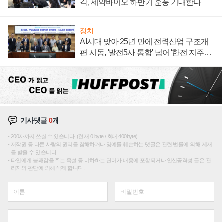
각, 제약바이오 하반기 훈풍 기대한다
정치
AI시대 맞아 25년 만에 전력산업 구조개
편 시동, '발전5사 통합' 넘어 '한전 지주사'
재편론도
기사댓글
0
개
200자까지 쓰실 수 있습니다. (현재 0 byte / 최대 400byte)
저작권 등 다른 사람의 권리를 침해하거나 명예를 훼손하는 댓글은 관련 법률에 의해 제재
를 받을 수 있습니다.
타인에게 불쾌감을 주는 욕설 등 비하하는 단어가 내용에 포함되거나 인신공격성 글은 관
리자의 판단에 의해 삭제 합니다.