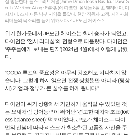
접 방문한다. 월스트리트저널(Jamie Dimon Took a Bus Tour Down S
outh. We Rode Along.: 8월8일)에 따르면, 올해는 8월 초 앨라배마, 미
시시피, 조지아 등 남부 지역을 돌았다. 현장 직원과 고객, 지역사회
리더들의 목소리를 듣기 위해서다. < JP모건 체이스 >
위기 한가운데서 JP모간 체이스는 최대 승자가 되었고,
다이먼은 ‘전시 리더십’의 전형으로 떠올랐다. 다이먼은
‘주주들에게 보내는 편지’(2024년 4월)에서 이렇게 밝혔
다.
“OODA 루프의 중요성은 아무리 강조해도 지나치지 않
습니다. 그렇게 하지 않으면 전쟁 상황뿐만 아니라 (평상
시) 기업과 정부가 큰 실수를 하게 됩니다.”
다이먼이 위기 상황에서 기민하게 움직일 수 있었던 것
은 요새처럼 방어능력이 뛰어난 ‘견고한 대차대조표(fortr
ess balance sheet)’ 덕분이었다. JP모간 체이스는 다이
먼의 신념에 따라 리스크가 최소화된 고품질 자산을 주