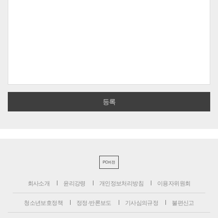
PC버전
회사소개
윤리강령
개인정보처리방침
이용자위원회
청소년보호정책
정정·반론보도
기사심의규정
불편신고