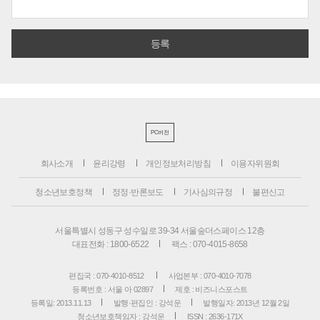
PC버전
회사소개
윤리강령
개인정보처리방침
이용자위원회
청소년보호정책
정정·반론보도
기사심의규정
불편신고
서울특별시 성동구 성수일로 39-34 서울숲더스페이스 12층
대표전화 : 1800-6522
팩스 : 070-4015-8658
편집국 : 070-4010-8512
사업본부 : 070-4010-7078
등록번호 : 서울 아 02897
제호 : 비즈니스포스트
등록일: 2013.11.13
발행·편집인 : 강석운
발행일자: 2013년 12월 2일
청소년보호책임자 : 강석운
ISSN : 2636-171X