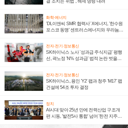
결 조치는 위법", 해제 명령 내려
화학·에너지
'DL이앤씨 SMR 협력사' X에너지, '한수원
포스코 동맹' 센트러스에너지와 우라늄
계약 체결
전자·전기·정보통신
SK하이닉스 노사 '성과급 주식지급' 평행
선, 곽노정 'N% 성과급' 법적 논란 벗을지
주목
전자·전기·정보통신
SK하이닉스, 용인 'Y2' 팹과 청주 'M17' 팹
건설에 54조 투자 결정
정치
AI시대 맞아 25년 만에 전력산업 구조개
편 시동, '발전5사 통합' 넘어 '한전 지주사'
재편론도