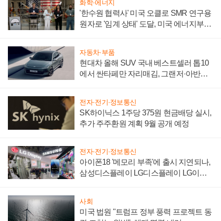
화학·에너지
'한수원 협력사' 미국 오클로 SMR 연구용
원자로 '임계 상태' 도달, 미국 에너지부
"중요한 이정표"
자동차·부품
현대차 올해 SUV 국내 베스트셀러 톱10
에서 싼타페만 자리매김, 그랜저·아반떼
'세단 쌍끌이'로 내수 방어
전자·전기·정보통신
SK하이닉스 1주당 375원 현금배당 실시,
추가 주주환원 계획 9월 공개 예정
전자·전기·정보통신
아이폰18 '메모리 부족'에 출시 지연되나,
삼성디스플레이 LG디스플레이 LG이노
텍 '탈애플' 수익 다각화 속도
사회
미국 법원 "트럼프 정부 풍력 프로젝트 동