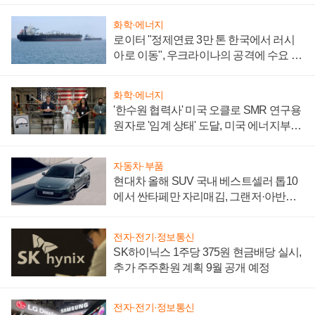
화학·에너지
로이터 "정제연료 3만 톤 한국에서 러시
아로 이동", 우크라이나의 공격에 수요 늘
어
화학·에너지
'한수원 협력사' 미국 오클로 SMR 연구용
원자로 '임계 상태' 도달, 미국 에너지부
"중요한 이정표"
자동차·부품
현대차 올해 SUV 국내 베스트셀러 톱10
에서 싼타페만 자리매김, 그랜저·아반떼
'세단 쌍끌이'로 내수 방어
전자·전기·정보통신
SK하이닉스 1주당 375원 현금배당 실시,
추가 주주환원 계획 9월 공개 예정
전자·전기·정보통신