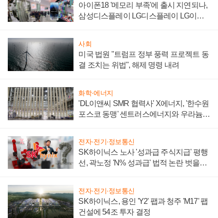
아이폰18 '메모리 부족'에 출시 지연되나,
삼성디스플레이 LG디스플레이 LG이노
텍 '탈애플' 수익 다각화 속도
사회
미국 법원 "트럼프 정부 풍력 프로젝트 동
결 조치는 위법", 해제 명령 내려
화학·에너지
'DL이앤씨 SMR 협력사' X에너지, '한수원
포스코 동맹' 센트러스에너지와 우라늄
계약 체결
전자·전기·정보통신
SK하이닉스 노사 '성과급 주식지급' 평행
선, 곽노정 'N% 성과급' 법적 논란 벗을지
주목
전자·전기·정보통신
SK하이닉스, 용인 'Y2' 팹과 청주 'M17' 팹
건설에 54조 투자 결정