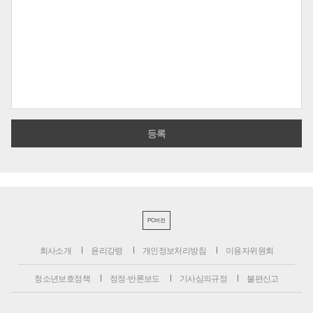
PC버전
회사소개
윤리강령
개인정보처리방침
이용자위원회
청소년보호정책
정정·반론보도
기사심의규정
불편신고