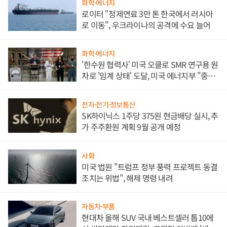
화학·에너지
로이터 "정제연료 3만 톤 한국에서 러시아
로 이동", 우크라이나의 공격에 수요 늘어
화학·에너지
'한수원 협력사' 미국 오클로 SMR 연구용 원
자로 '임계 상태' 도달, 미국 에너지부 "중요
한 이정표"
전자·전기·정보통신
SK하이닉스 1주당 375원 현금배당 실시, 추
가 주주환원 계획 9월 공개 예정
사회
미국 법원 "트럼프 정부 풍력 프로젝트 동결
조치는 위법", 해제 명령 내려
자동차·부품
현대차 올해 SUV 국내 베스트셀러 톱10에