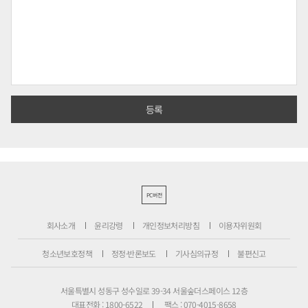
PC버전
회사소개
윤리강령
개인정보처리방침
이용자위원회
청소년보호정책
정정·반론보도
기사심의규정
불편신고
서울특별시 성동구 성수일로 39-34 서울숲더스페이스 12층
대표전화 : 1800-6522
팩스 : 070-4015-8658