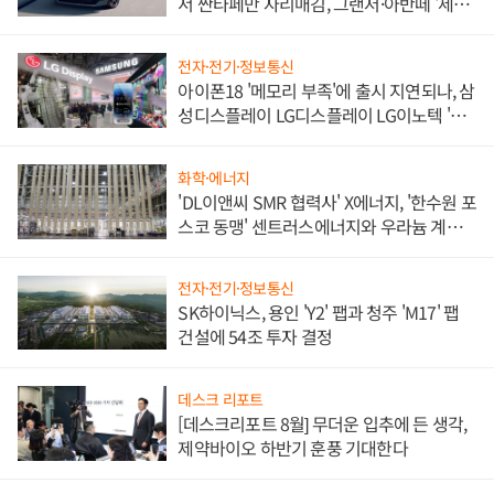
서 싼타페만 자리매김, 그랜저·아반떼 '세단
쌍끌이'로 내수 방어
전자·전기·정보통신
아이폰18 '메모리 부족'에 출시 지연되나, 삼
성디스플레이 LG디스플레이 LG이노텍 '탈
애플' 수익 다각화 속도
화학·에너지
'DL이앤씨 SMR 협력사' X에너지, '한수원 포
스코 동맹' 센트러스에너지와 우라늄 계약
체결
전자·전기·정보통신
SK하이닉스, 용인 'Y2' 팹과 청주 'M17' 팹
건설에 54조 투자 결정
데스크 리포트
[데스크리포트 8월] 무더운 입추에 든 생각,
제약바이오 하반기 훈풍 기대한다