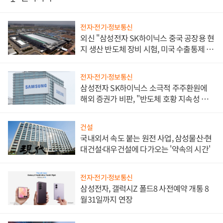
전자·전기·정보통신
외신 "삼성전자 SK하이닉스 중국 공장용 현
지 생산 반도체 장비 시험, 미국 수출통제 대
비"
전자·전기·정보통신
삼성전자 SK하이닉스 소극적 주주환원에
해외 증권가 비판, "반도체 호황 지속성 의
문"
건설
국내외서 속도 붙는 원전 사업, 삼성물산·현
대건설·대우건설에 다가오는 '약속의 시간'
전자·전기·정보통신
삼성전자, 갤럭시Z 폴드8 사전예약 개통 8
월31일까지 연장