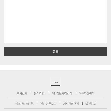
PC버전
회사소개
윤리강령
개인정보처리방침
이용자위원회
청소년보호정책
정정·반론보도
기사심의규정
불편신고