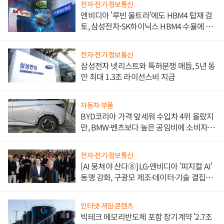
전자·전기·정보통신
엔비디아 '루빈 울트라'에도 HBM4 탑재 검
토, 삼성전자·SK하이닉스 HBM4 수율에 주
도권 갈린다
전자·전기·정보통신
삼성전자 넷리스트와 특허분쟁 매듭, 5년 동
안 최대 1.3조 라이선스비 지급
자동차·부품
BYD코리아 가격 앞세워 수입차 4위 올랐지
만, BMW·벤츠보다 높은 공임비에 소비자
불만 폭발
전자·전기·정보통신
[AI 뭉쳐야 산다⑧] LG·엔비디아 '피지컬 AI'
동맹 강화, 구광모 제조·데이터·기술 결집
해 종합 로보틱스 기업으로
인터넷·게임·콘텐츠
빅테크 메모리반도체 포함 장기계약 '2.7조