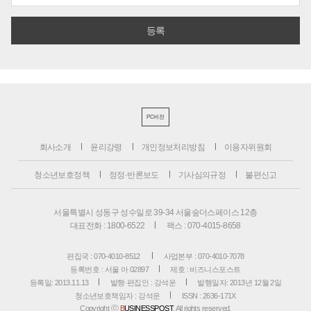
PC버전
회사소개
윤리강령
개인정보처리방침
이용자위원회
청소년보호정책
정정·반론보도
기사심의규정
불편신고
서울특별시 성동구 성수일로 39-34 서울숲더스페이스 12층
대표전화 : 1800-6522
팩스 : 070-4015-8658
편집국 : 070-4010-8512
사업본부 : 070-4010-7078
등록번호 : 서울 아 02897
제호 : 비즈니스포스트
등록일: 2013.11.13
발행·편집인 : 강석운
발행일자: 2013년 12월 2일
청소년보호책임자 : 강석운
ISSN : 2636-171X
Copyright ⓒ
B
USINESSPOST
. All rights reserved.