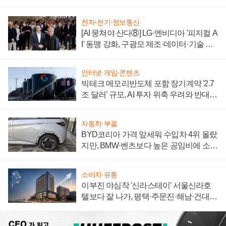
전자·전기·정보통신
[AI 뭉쳐야 산다⑧] LG·엔비디아 '피지컬 A
I' 동맹 강화, 구광모 제조·데이터·기술 결
집해 종합 로보틱스 기업으로
인터넷·게임·콘텐츠
빅테크 메모리반도체 포함 장기계약 '2.7
조 달러' 규모, AI 투자 위축 우려와 반대
신호
자동차·부품
BYD코리아 가격 앞세워 수입차 4위 올랐
지만, BMW·벤츠보다 높은 공임비에 소비
자 불만 폭발
소비자·유통
이부진 야심작 '신라스테이' 서울신라호
텔보다 잘 나가, 평택·주문진·해남·건대로
성장판 더 넓힌다