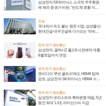
삼성전자 SK하이닉스 소극적 주주환원
에 해외 증권가 비판, "반도체 호황 지속
성 의문"
건설
국내외서 속도 붙는 원전 사업, 삼성물산·
현대건설·대우건설에 다가오는 '약속의
시간'
전자·전기·정보통신
삼성전자, 갤럭시Z 폴드8 사전예약 개통
8월31일까지 연장
전자·전기·정보통신
엔비디아 '루빈 울트라'에도 HBM4 탑재
검토, 삼성전자·SK하이닉스 HBM4 수율
에 주도권 갈린다
전자·전기·정보통신
삼성전자 넷리스트와 특허분쟁 매듭, 5년
동안 최대 1.3조 라이선스비 지급