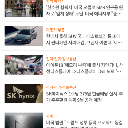
화학·에너지
'한수원 협력사' 미국 오클로 SMR 연구용 원
자로 '임계 상태' 도달, 미국 에너지부 "중요
한 이정표"
자동차·부품
현대차 올해 SUV 국내 베스트셀러 톱10에
서 싼타페만 자리매김, 그랜저·아반떼 '세단
쌍끌이'로 내수 방어
전자·전기·정보통신
아이폰18 '메모리 부족'에 출시 지연되나, 삼
성디스플레이 LG디스플레이 LG이노텍 '탈
애플' 수익 다각화 속도
전자·전기·정보통신
SK하이닉스 1주당 375원 현금배당 실시, 추
가 주주환원 계획 9월 공개 예정
사회
미국 법원 "트럼프 정부 풍력 프로젝트 동결