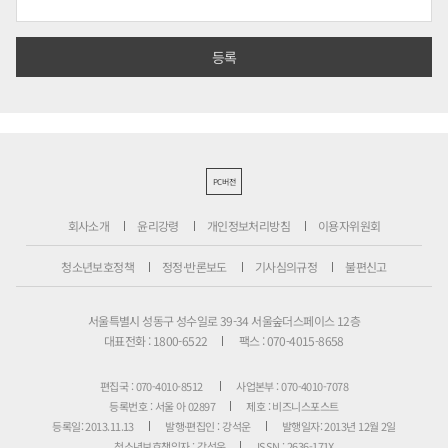
PC버전
회사소개
윤리강령
개인정보처리방침
이용자위원회
청소년보호정책
정정·반론보도
기사심의규정
불편신고
서울특별시 성동구 성수일로 39-34 서울숲더스페이스 12층
대표전화 : 1800-6522
팩스 : 070-4015-8658
편집국 : 070-4010-8512
사업본부 : 070-4010-7078
등록번호 : 서울 아 02897
제호 : 비즈니스포스트
등록일: 2013.11.13
발행·편집인 : 강석운
발행일자: 2013년 12월 2일
청소년보호책임자 : 강석운
ISSN : 2636-171X