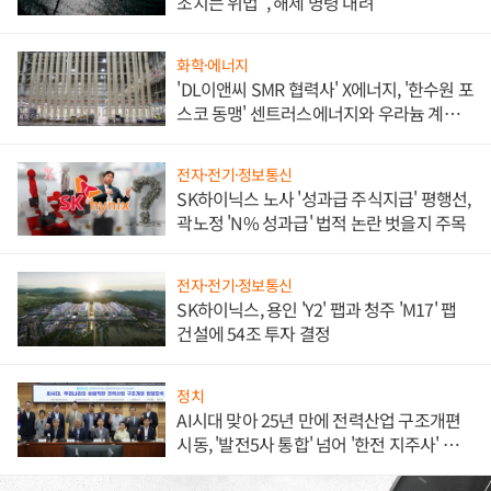
조치는 위법", 해제 명령 내려
화학·에너지
'DL이앤씨 SMR 협력사' X에너지, '한수원 포
스코 동맹' 센트러스에너지와 우라늄 계약
체결
전자·전기·정보통신
SK하이닉스 노사 '성과급 주식지급' 평행선,
곽노정 'N% 성과급' 법적 논란 벗을지 주목
전자·전기·정보통신
SK하이닉스, 용인 'Y2' 팹과 청주 'M17' 팹
건설에 54조 투자 결정
정치
AI시대 맞아 25년 만에 전력산업 구조개편
시동, '발전5사 통합' 넘어 '한전 지주사' 재편
론도