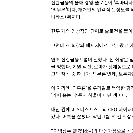
신한금융의 올해 경영 슬로건이 ‘후마니타스
‘의무론’이다. 개개인의 인격적 완성도를 
니타스) 취지다.
한두 개의 인상적인 단어로 슬로건을 뽑아
그런데 진 회장의 메시지에선 그냥 광고 
연초 신한금융포럼이 열렸다. 진 회장은 
을 청했다. 기원 직전, 로마가 황제정으
그의 저작 중 하나가 ‘의무론’인데, 토론자
이 자리엔 ‘의무론’을 우리말로 번역한 김
‘카피 뽑는’ 수준의 허울이 아닌 셈이다.
내친 김에 비즈니스포스트의 CEO 데이터베이
갔다. 어록을 살폈다. 작년 1월 초 진 회
“이택상주(麗澤相注)의 마음가짐으로 각