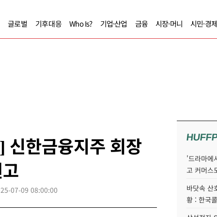
글로벌
기후대응
Who Is?
기업·산업
금융
시장·머니
시민·경
HUFF
] 신한금융지주 회장
'드라마에서
원고
고 커머스
바닷속 산
25-07-09 08:00:00
황 : 한국