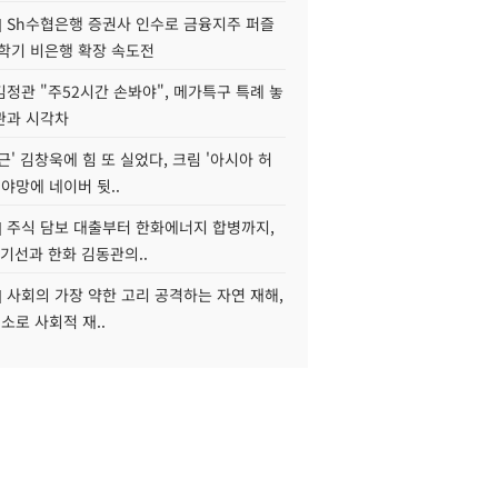
] Sh수협은행 증권사 인수로 금융지주 퍼즐
신학기 비은행 확장 속도전
정관 "주52시간 손봐야", 메가특구 특례 놓
관과 시각차
근' 김창욱에 힘 또 실었다, 크림 '아시아 허
 야망에 네이버 뒷..
] 주식 담보 대출부터 한화에너지 합병까지,
기선과 한화 김동관의..
] 사회의 가장 약한 고리 공격하는 자연 재해,
해소로 사회적 재..