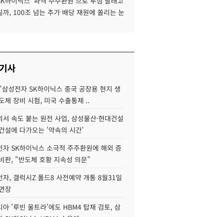
SK하이닉스 '파격 주주환원'으로 투심 달래고
까, 100조 넘는 추가 배당 재원에 쏠리는 눈
 기사
"삼성전자 SK하이닉스 중국 공장용 현지 생
도체 장비 시험, 미국 수출통제 ..
서 속도 붙는 원전 사업, 삼성물산·현대건설
건설에 다가오는 '약속의 시간'
자 SK하이닉스 소극적 주주환원에 해외 증
비판, "반도체 호황 지속성 의문"
자, 갤럭시Z 폴드8 사전예약 개통 8월31일
 연장
아 '루빈 울트라'에도 HBM4 탑재 검토, 삼