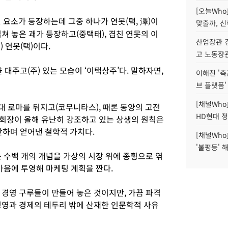
[오늘Who
 요소가 등장하는데 그중 하나가 연못(택, 澤)이
맞출까, 
 겹쳐 놓은 괘가 등장하고(중택태), 겹친 연못의 이
산업장관 김
) 연못(택)이다.
고 노동장
대주고(주) 있는 모습이 ‘이택상주’다. 말하자면,
이해진 '측
브 플랫폼'
[채널Who
고대 로마를 뒤지고(코무니타스), 때론 동양의 고전
HD현대 정
 회장이 올해 유난히 강조하고 있는 상생의 원칙은
횡단하며 얻어낸 철학적 가치다.
[채널Who
'불평등' 
 수백 개의 개념을 가상의 시장 위에 종횡으로 엮
마음에 투영해 마케팅 계획을 짠다.
 경영 구루들이 만들어 놓은 것이지만, 가끔 파격
경영과 경제의 테두리 밖에 산재한 인문학적 사유