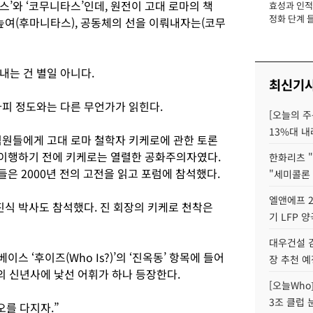
’와 ‘코무니타스’인데, 원전이 고대 로마의 책
효성과 인적 
장
정화 단계 들
높여(후마니타스), 공동체의 선을 이뤄내자는(코무
내는 건 별일 아니다.
최신기
카피 정도와는 다른 무언가가 읽힌다.
[오늘의 주
13%대 내
임원들에게 고대 로마 철학자 키케로에 관한 토론
로 이행하기 전에 키케로는 열렬한 공화주의자였다.
한화리츠 "
들은 2000년 전의 고전을 읽고 포럼에 참석했다.
"세미콜론
엘앤에프 2
진식 박사도 참석했다. 진 회장의 키케로 천착은
기 LFP 
대우건설 
스 ‘후이즈(Who Is?)’의 ‘진옥동’ 항목에 들어
장 추천 예
장의 신년사에 낯선 어휘가 하나 등장한다.
[오늘Who
3조 클럽 
오를 다지자.”