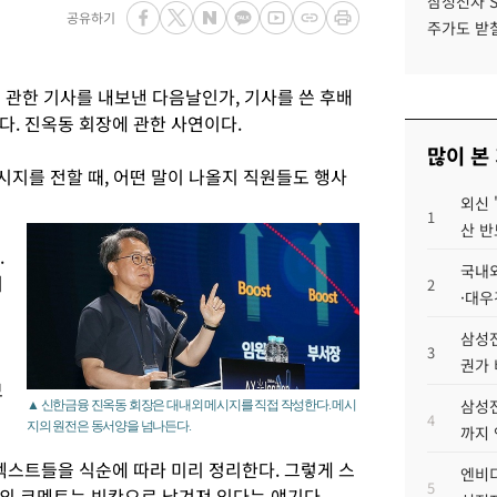
삼성전자 
공유하기
주가도 받칠
 관한 기사를 내보낸 다음날인가, 기사를 쓴 후배
다. 진옥동 회장에 관한 사연이다.
많이 본
시지를 전할 때, 어떤 말이 나올지 직원들도 행사
외신 
1
산 반
.
국내외
기
2
·대우
삼성전
3
권가 
보
삼성전
▲ 신한금융 진옥동 회장은 대내외 메시지를 직접 작성한다. 메시
4
지의 원전은 동서양을 넘나든다.
까지
텍스트들을 식순에 따라 미리 정리한다. 그렇게 스
엔비디
5
의 코멘트는 빈칸으로 남겨져 있다는 얘기다.