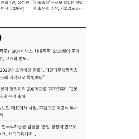
분할 2년, 실적 안
'기술중심' 구광모 힘실은 개발
이사 사장
어서 [2026년]
자 출신 첫 수장, 기술압도로
경쟁력 확보 사활 [2026년]
사
목주] 'SK하이닉스 최대주주' SK스퀘어 주가
려, 코스피 반도..
2028년 초과배당 검토", 디앤디플랫폼리츠
 문래 매각으로 특별배당"
분기 영업이익 208억으로 '흑자전환', "3분
양극재 본격 출하"
김보현 대표이사 사임, 후임으로 이강석 부사
정
] 한국투자증권 김성환 '본업 경쟁력'만으로
눈앞, 한국금융지주 ..