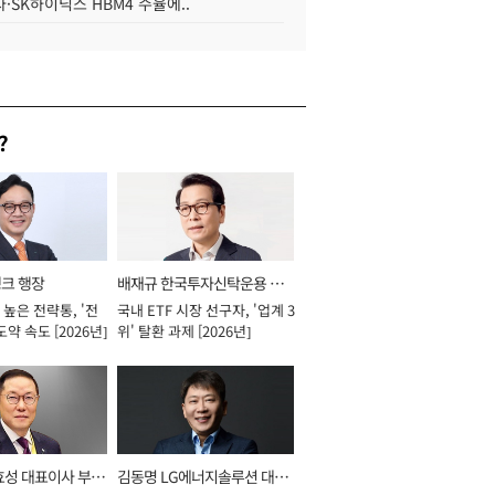
·SK하이닉스 HBM4 수율에..
?
뱅크 행장
배재규 한국투자신탁운용 대
높은 전략통, '전
국내 ETF 시장 선구자, '업계 3
표이사 사장
도약 속도 [2026년]
위' 탈환 과제 [2026년]
효성 대표이사 부회
김동명 LG에너지솔루션 대표