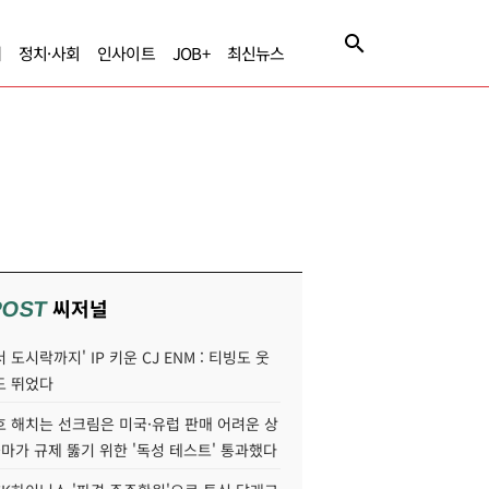
제
정치·사회
인사이트
JOB+
최신뉴스
씨저널
POST
 도시락까지' IP 키운 CJ ENM : 티빙도 웃
도 뛰었다
호 해치는 선크림은 미국·유럽 판매 어려운 상
콜마가 규제 뚫기 위한 '독성 테스트' 통과했다