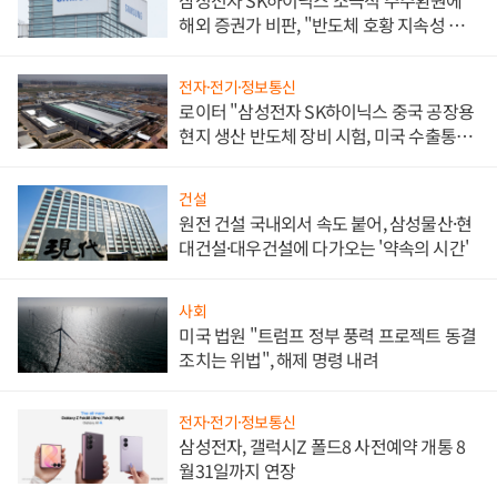
해외 증권가 비판, "반도체 호황 지속성 의
문"
전자·전기·정보통신
로이터 "삼성전자 SK하이닉스 중국 공장용
현지 생산 반도체 장비 시험, 미국 수출통제
대비"
건설
원전 건설 국내외서 속도 붙어, 삼성물산·현
대건설·대우건설에 다가오는 '약속의 시간'
사회
미국 법원 "트럼프 정부 풍력 프로젝트 동결
조치는 위법", 해제 명령 내려
전자·전기·정보통신
삼성전자, 갤럭시Z 폴드8 사전예약 개통 8
월31일까지 연장