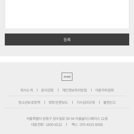
PC버전
회사소개
윤리강령
개인정보처리방침
이용자위원회
청소년보호정책
정정·반론보도
기사심의규정
불편신고
서울특별시 성동구 성수일로 39-34 서울숲더스페이스 12층
대표전화 : 1800-6522
팩스 : 070-4015-8658