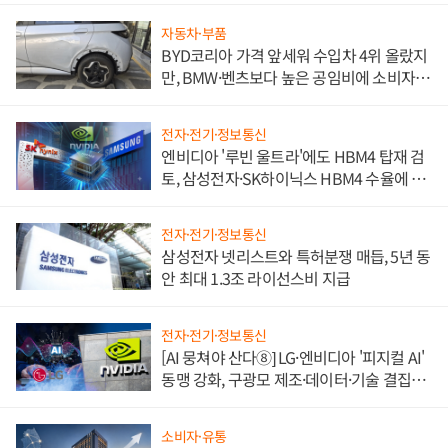
자동차·부품
BYD코리아 가격 앞세워 수입차 4위 올랐지
만, BMW·벤츠보다 높은 공임비에 소비자
불만 폭발
전자·전기·정보통신
엔비디아 '루빈 울트라'에도 HBM4 탑재 검
토, 삼성전자·SK하이닉스 HBM4 수율에 주
도권 갈린다
전자·전기·정보통신
삼성전자 넷리스트와 특허분쟁 매듭, 5년 동
안 최대 1.3조 라이선스비 지급
전자·전기·정보통신
[AI 뭉쳐야 산다⑧] LG·엔비디아 '피지컬 AI'
동맹 강화, 구광모 제조·데이터·기술 결집
해 종합 로보틱스 기업으로
소비자·유통