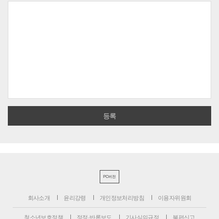
PC버전
회사소개
윤리강령
개인정보처리방침
이용자위원회
청소년보호정책
정정·반론보도
기사심의규정
불편신고