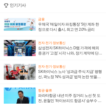
인기기사
금융
우체국 '매일이자 파킹통장' 5만 계좌 한
정으로 다시 출시, 최고 연 2.0% 금리
전자·전기·정보통신
삼성전자 SK하이닉스 D램 가격에 해외
증권가 '고점' 시각 나와, 장기 계약에 단점
부각
전자·전기·정보통신
SK하이닉스 노사 '성과급 주식 지급' 평행
선, 곽노정 'N% 성과급' 법적 논란 벗을지
주목
항공·물류
파라타항공 내년 미주 장거리 노선 첫 도
전, 윤철민 '하이브리드 항공사' 승부수 통
할까