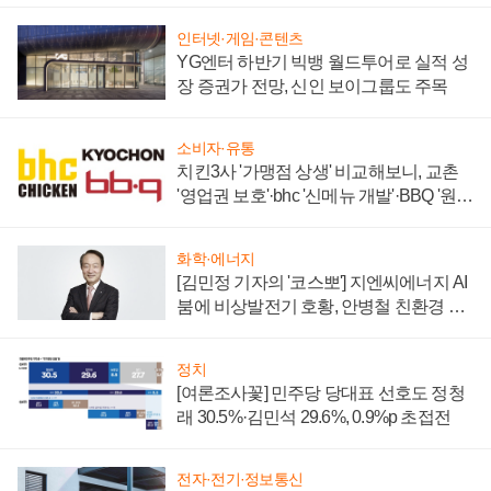
인터넷·게임·콘텐츠
YG엔터 하반기 빅뱅 월드투어로 실적 성
장 증권가 전망, 신인 보이그룹도 주목
소비자·유통
치킨3사 '가맹점 상생' 비교해보니, 교촌
'영업권 보호'·bhc '신메뉴 개발'·BBQ '원가
부담'
화학·에너지
[김민정 기자의 '코스뽀'] 지엔씨에너지 AI
붐에 비상발전기 호황, 안병철 친환경 에
너지 발전전문기업 향한다
정치
[여론조사꽃] 민주당 당대표 선호도 정청
래 30.5%·김민석 29.6%, 0.9%p 초접전
전자·전기·정보통신