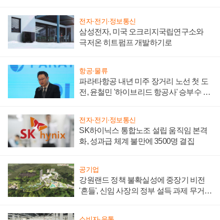
부담'
전자·전기·정보통신
삼성전자, 미국 오크리지국립연구소와
극저온 히트펌프 개발하기로
항공·물류
파라타항공 내년 미주 장거리 노선 첫 도
전, 윤철민 '하이브리드 항공사' 승부수 통
할까
전자·전기·정보통신
SK하이닉스 통합노조 설립 움직임 본격
화, 성과급 체계 불만에 3500명 결집
공기업
강원랜드 정책 불확실성에 중장기 비전
'흔들', 신임 사장의 정부 설득 과제 무거워
져
소비자·유통