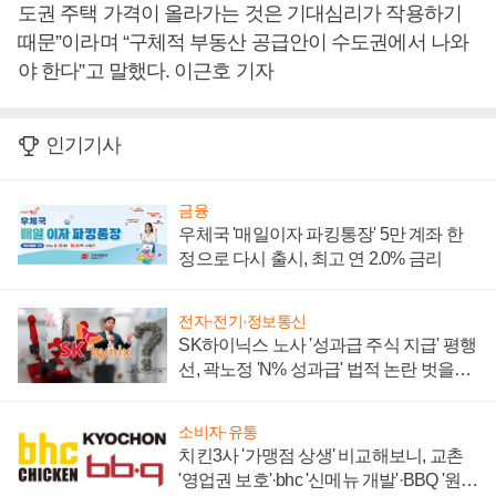
도권 주택 가격이 올라가는 것은 기대심리가 작용하기
때문”이라며 “구체적 부동산 공급안이 수도권에서 나와
야 한다”고 말했다. 이근호 기자
인기기사
금융
우체국 '매일이자 파킹통장' 5만 계좌 한
정으로 다시 출시, 최고 연 2.0% 금리
전자·전기·정보통신
SK하이닉스 노사 '성과급 주식 지급' 평행
선, 곽노정 'N% 성과급' 법적 논란 벗을지
주목
소비자·유통
치킨3사 '가맹점 상생' 비교해보니, 교촌
'영업권 보호'·bhc '신메뉴 개발'·BBQ '원가