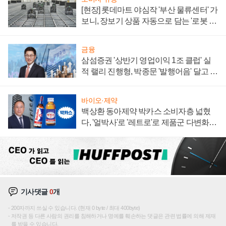
[현장] 롯데마트 야심작 '부산 물류센터' 가
보니, 장보기 상품 자동으로 담는 '로봇 40
0대' 장관
금융
삼섬증권 '상반기 영업이익 1조 클럽' 실
적 랠리 진행형, 박종문 '발행어음' 달고 연
임 향하나
바이오·제약
백상환 동아제약 박카스 소비자층 넓혔
다, '얼박사'로 '레트로'로 제품군 다변화
주효
기사댓글
0
개
200자까지 쓰실 수 있습니다. (현재 0 byte / 최대 400byte)
저작권 등 다른 사람의 권리를 침해하거나 명예를 훼손하는 댓글은 관련 법률에 의해 제재
를 받을 수 있습니다.