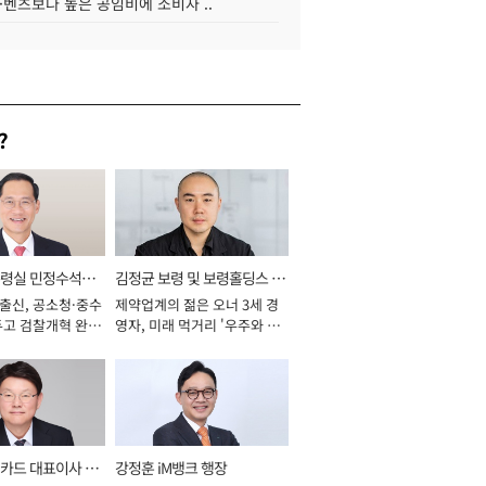
·벤츠보다 높은 공임비에 소비자 ..
?
통령실 민정수석비
김정균 보령 및 보령홀딩스 대
 출신, 공소청·중수
제약업계의 젊은 오너 3세 경
표이사 사장
두고 검찰개혁 완수
영자, 미래 먹거리 '우주와 헬
년]
스케어' 공들여 [2026년]
카드 대표이사 사
강정훈 iM뱅크 행장