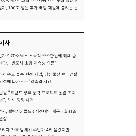
SK하이닉스 '파격 주주환원'으로 투심 달래고
까, 100조 넘는 추가 배당 재원에 쏠리는 눈
 기사
자 SK하이닉스 소극적 주주환원에 해외 증
비판, "반도체 호황 지속성 의문"
서 속도 붙는 원전 사업, 삼성물산·현대건설
건설에 다가오는 '약속의 시간'
법원 "트럼프 정부 풍력 프로젝트 동결 조치
법", 해제 명령 내려
자, 갤럭시Z 폴드8 사전예약 개통 8월31일
 연장
코리아 가격 앞세워 수입차 4위 올랐지만,