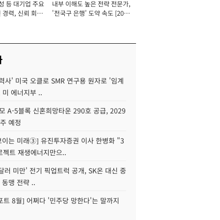
성 등 대기업 주요
내부 이해도 높은 전략 전문가,
 경력, 신뢰 회복
'전국구 은행' 도약 속도 [2026
[2026년]
년]
사
력사' 미국 오클로 SMR 연구용 원자로 '임계
 미 에너지부 ..
모 A-5블록 신혼희망타운 290호 공급, 2029
입주 예정
 보이는 미래③] 유진투자증권 이사 한병화 "3
로젝트 재생에너지만으..
 달러 미만' 전기 픽업트럭 공개, SK온 대신 중
 동맹 전략 ..
트 8월] 어쩌다 '민주당 망한다'는 말까지