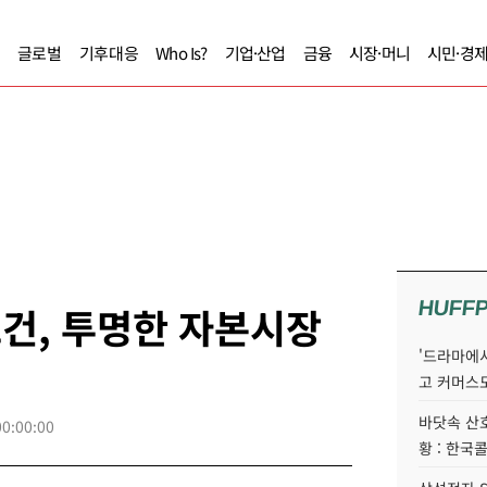
글로벌
기후대응
Who Is?
기업·산업
금융
시장·머니
시민·경
HUFF
 조건, 투명한 자본시장
'드라마에서
고 커머스
바닷속 산
00:00:00
황 : 한국