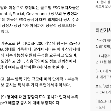
LG·현대·삼
장
카드사 30년
조 달러 이상으로 추정되는 글로벌 ESG 투자자들은
에 '초집중' 
ntal, Social, Governance) 정보의 투명성과
런데 한국은 ESG 공시에 대한 법제화나 공시 수준
내 상장사 상당수가 아직까지 정량적 정보보다는
최신기
 있다.
'한수원 협
re 기준으로 한국 KOSPI200 기업의 평균은 35~40
상태' 도달,
~60점대를 기록한다. 말레이시아는 이미 상장사에
원의 지속가능성 위원회 구성을 요구하고 있으며,
LH 시흥거
 도입하고 있다. 신흥국임에도 정보 신뢰성에서
년 11월 
장이 뼈아프게 받아들여야 하는 현실이다.
[K-GX에
대 메가프
않고, 일부 항목·기업 규모에 따라 단계적‧부분적
보 공시는 특히 두 가지 측면에서 취약하다.
포드 '3만
국 CATL과
(S) 영역에 대한 정량지표의 공시가 현저히 부족
[데스크리포
ope3 배출량 공시에 대해 부정적이다.
나오나