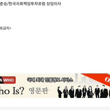
양춘승/한국사회책임투자포럼 상임이사
배포금지>