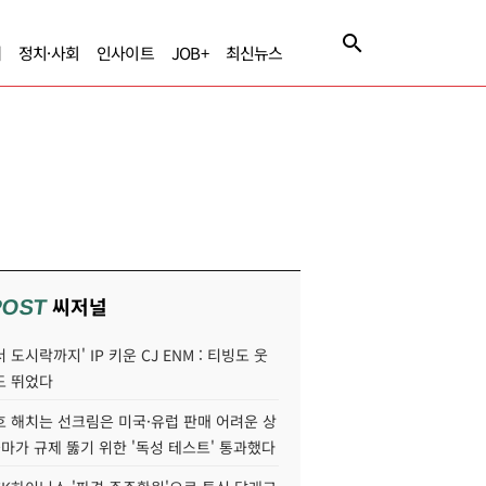
제
정치·사회
인사이트
JOB+
최신뉴스
씨저널
POST
 도시락까지' IP 키운 CJ ENM : 티빙도 웃
도 뛰었다
호 해치는 선크림은 미국·유럽 판매 어려운 상
콜마가 규제 뚫기 위한 '독성 테스트' 통과했다