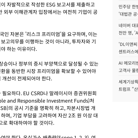
업이 자발적으로 작성한 ESG 보고서를 제출하고
민주당 한
만 외부 이해관계자 입장에서는 여전히 기업이 공
'대법관 공
네이버 대표
천만 명, 'A
국인 자본은 '리스크 프리미엄'을 요구하며, 이는
 보고의무를 이행하는 것이 아니라, 투자자와 기
'DL이앤씨
야 하는 이유이다.
센트러스에
기 상승이나 정부의 증시 부양책으로 달성될 수 있는
AI 메모
전환을 동반한 시장 프리미엄을 확보할 수 있어야
고객사 물량
적 개선이 전제되어야 한다.
세계기상특
트럼프 "산
가 필요하다. EU CSRD나 말레이시아 증권위원회
e and Responsible Investment Funds)처
B)의 공시 기준을 명확히 하고, 자본시장법 개
하며, 기업 부담을 고려하여 자산 2조 원 이상 대
으로 확대하여야 할 것이다.
한다. 온실가스 배출량(Scope 1, 2, 3), 여