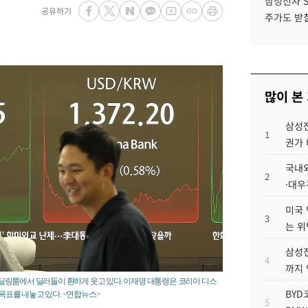
삼성전자 
공유하기
주가도 받칠
많이 본
삼성전
1
권가 
국내외
2
·대우
미국 
3
는 위
삼성전
4
까지
행 딜링룸에서 딜러들이 환하게 웃고 있다. 이재명 대통령은 코리아 디스
BYD
 목표를 내놓고 있다. <연합뉴스>
5