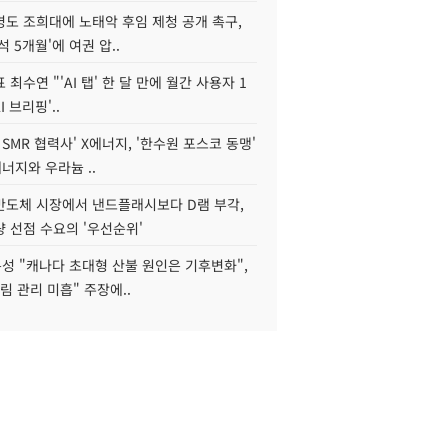
병도 조희대에 노태악 후임 제청 공개 촉구,
석 5개월'에 여권 압..
 최수연 "'AI 탭' 한 달 만에 월간 사용자 1
I 브리핑'..
 SMR 협력사' X에너지, '한수원 포스코 동맹'
너지와 우라늄 ..
리반도체 시장에서 낸드플래시보다 D램 부각,
 선점 수요의 '우선순위'
성 "캐나다 초대형 산불 원인은 기후변화",
림 관리 미흡" 주장에..