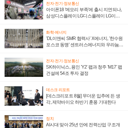
전자·전기·정보통신
아이폰18 '메모리 부족'에 출시 지연되나,
삼성디스플레이 LG디스플레이 LG이노
텍 '탈애플' 수익 다각화 속도
화학·에너지
'DL이앤씨 SMR 협력사' X에너지, '한수원
포스코 동맹' 센트러스에너지와 우라늄
계약 체결
전자·전기·정보통신
SK하이닉스, 용인 'Y2' 팹과 청주 'M17' 팹
건설에 54조 투자 결정
데스크 리포트
[데스크리포트 8월] 무더운 입추에 든 생
각, 제약바이오 하반기 훈풍 기대한다
정치
AI시대 맞아 25년 만에 전력산업 구조개