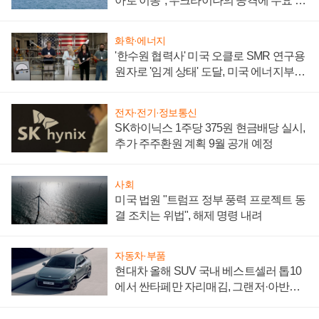
아로 이동", 우크라이나의 공격에 수요 늘
어
화학·에너지
'한수원 협력사' 미국 오클로 SMR 연구용
원자로 '임계 상태' 도달, 미국 에너지부
"중요한 이정표"
전자·전기·정보통신
SK하이닉스 1주당 375원 현금배당 실시,
추가 주주환원 계획 9월 공개 예정
사회
미국 법원 "트럼프 정부 풍력 프로젝트 동
결 조치는 위법", 해제 명령 내려
자동차·부품
현대차 올해 SUV 국내 베스트셀러 톱10
에서 싼타페만 자리매김, 그랜저·아반떼
'세단 쌍끌이'로 내수 방어