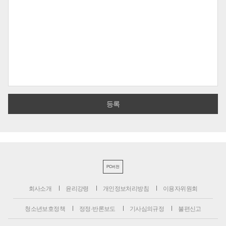
PC버전
회사소개
윤리강령
개인정보처리방침
이용자위원회
청소년보호정책
정정·반론보도
기사심의규정
불편신고