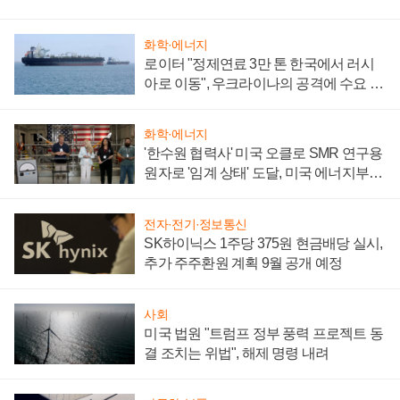
화학·에너지
로이터 "정제연료 3만 톤 한국에서 러시
아로 이동", 우크라이나의 공격에 수요 늘
어
화학·에너지
'한수원 협력사' 미국 오클로 SMR 연구용
원자로 '임계 상태' 도달, 미국 에너지부
"중요한 이정표"
전자·전기·정보통신
SK하이닉스 1주당 375원 현금배당 실시,
추가 주주환원 계획 9월 공개 예정
사회
미국 법원 "트럼프 정부 풍력 프로젝트 동
결 조치는 위법", 해제 명령 내려