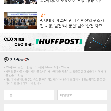
각, 제약바이오 하반기 훈풍 기대한다
정치
AI시대 맞아 25년 만에 전력산업 구조개
편 시동, '발전5사 통합' 넘어 '한전 지주사'
재편론도
기사댓글
0
개
200자까지 쓰실 수 있습니다. (현재 0 byte / 최대 400byte)
저작권 등 다른 사람의 권리를 침해하거나 명예를 훼손하는 댓글은 관련 법률에 의해 제재
를 받을 수 있습니다.
타인에게 불쾌감을 주는 욕설 등 비하하는 단어가 내용에 포함되거나 인신공격성 글은 관
리자의 판단에 의해 삭제 합니다.