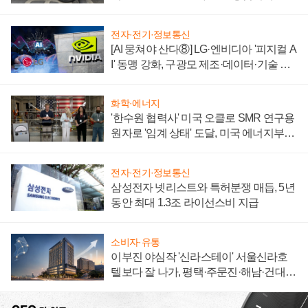
자 불만 폭발
전자·전기·정보통신
[AI 뭉쳐야 산다⑧] LG·엔비디아 '피지컬 A
I' 동맹 강화, 구광모 제조·데이터·기술 결
집해 종합 로보틱스 기업으로
화학·에너지
'한수원 협력사' 미국 오클로 SMR 연구용
원자로 '임계 상태' 도달, 미국 에너지부
"중요한 이정표"
전자·전기·정보통신
삼성전자 넷리스트와 특허분쟁 매듭, 5년
동안 최대 1.3조 라이선스비 지급
소비자·유통
이부진 야심작 '신라스테이' 서울신라호
텔보다 잘 나가, 평택·주문진·해남·건대로
성장판 더 넓힌다