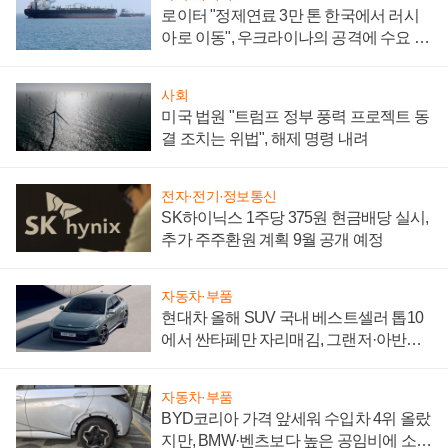
로이터 "정제연료 3만 톤 한국에서 러시
아로 이동", 우크라이나의 공격에 수요 늘
어
사회
미국 법원 "트럼프 정부 풍력 프로젝트 동
결 조치는 위법", 해제 명령 내려
전자·전기·정보통신
SK하이닉스 1주당 375원 현금배당 실시,
추가 주주환원 계획 9월 공개 예정
자동차·부품
현대차 올해 SUV 국내 베스트셀러 톱10
에서 싼타페만 자리매김, 그랜저·아반떼
'세단 쌍끌이'로 내수 방어
자동차·부품
BYD코리아 가격 앞세워 수입차 4위 올랐
지만, BMW·벤츠보다 높은 공임비에 소비