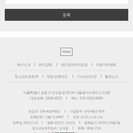
PC버전
회사소개
윤리강령
개인정보처리방침
이용자위원회
청소년보호정책
정정·반론보도
기사심의규정
불편신고
서울특별시 성동구 성수일로 39-34 서울숲더스페이스 12층
대표전화 : 1800-6522
팩스 : 070-4015-8658
편집국 : 070-4010-8512
사업본부 : 070-4010-7078
등록번호 : 서울 아 02897
제호 : 비즈니스포스트
등록일: 2013.11.13
발행·편집인 : 강석운
발행일자: 2013년 12월 2일
청소년보호책임자 : 강석운
ISSN : 2636-171X