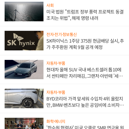
사회
미국 법원 "트럼프 정부 풍력 프로젝트 동결
조치는 위법", 해제 명령 내려
전자·전기·정보통신
SK하이닉스 1주당 375원 현금배당 실시, 추
가 주주환원 계획 9월 공개 예정
자동차·부품
현대차 올해 SUV 국내 베스트셀러 톱10에
서 싼타페만 자리매김, 그랜저·아반떼 '세단
쌍끌이'로 내수 방어
자동차·부품
BYD코리아 가격 앞세워 수입차 4위 올랐지
만, BMW·벤츠보다 높은 공임비에 소비자
불만 폭발
화학·에너지
'한수원 협력사' 미국 오클로 SMR 연구용 원