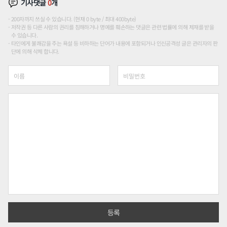
기사댓글
0
개
200자까지 쓰실 수 있습니다. (현재 0 byte / 최대 400byte)
저작권 등 다른 사람의 권리를 침해하거나 명예를 훼손하는 댓글은 관련 법률에 의해 제재를 받을
수 있습니다.
타인에게 불쾌감을 주는 욕설 등 비하하는 단어가 내용에 포함되거나 인신공격성 글은 관리자의 판
단에 의해 삭제 합니다.