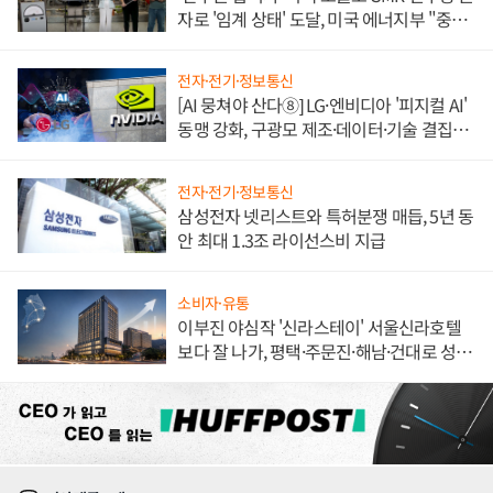
자로 '임계 상태' 도달, 미국 에너지부 "중요
한 이정표"
전자·전기·정보통신
[AI 뭉쳐야 산다⑧] LG·엔비디아 '피지컬 AI'
동맹 강화, 구광모 제조·데이터·기술 결집
해 종합 로보틱스 기업으로
전자·전기·정보통신
삼성전자 넷리스트와 특허분쟁 매듭, 5년 동
안 최대 1.3조 라이선스비 지급
소비자·유통
이부진 야심작 '신라스테이' 서울신라호텔
보다 잘 나가, 평택·주문진·해남·건대로 성
장판 더 넓힌다