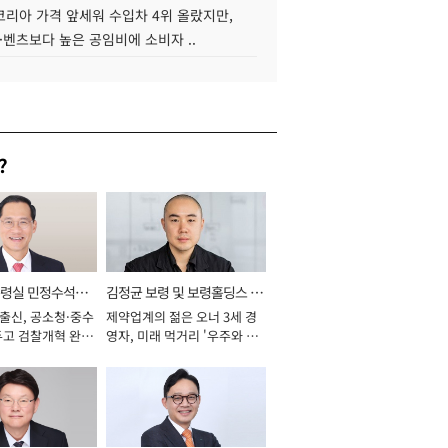
코리아 가격 앞세워 수입차 4위 올랐지만,
·벤츠보다 높은 공임비에 소비자 ..
?
통령실 민정수석비
김정균 보령 및 보령홀딩스 대
 출신, 공소청·중수
제약업계의 젊은 오너 3세 경
표이사 사장
두고 검찰개혁 완수
영자, 미래 먹거리 '우주와 헬
년]
스케어' 공들여 [2026년]