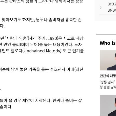
다루는 판타스틱 장르의 드라마나 영화에서는 종종
BYD
5
BMW
어 찾아오기도 하지만, 원귀나 좀비처럼 흉측한 존
다.
 '사랑과 영혼'(제리 주커, 1990)은 사고로 세상
Who Is
한 연인 몰리(데미 무어)를 돕는 내용이었다. 도자
드 멜로디(Unchained Melody)'도 큰 인기를
도 이승에 남겨 놓은 가족을 돕는 수호천사 아내(최진
한찬식 대
'정통 검사'
서관
청 출범 앞
.
맡아 [2026
돌아 올 경우 재앙이 시작된다. 원귀나 좀비는 살
모습이다.