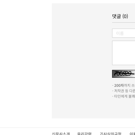
댓글 (0)
-
200자
까지 쓰실
- 저작권 등 
- 타인에게 불
신문사소개
윤리강령
기사심의규정
이