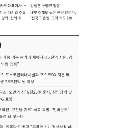
카드 대표이사 사
강정훈 iM뱅크 행장
성 등 대기업 주요
내부 이해도 높은 전략 전문가,
 경력, 신뢰 회복
'전국구 은행' 도약 속도 [2026
[2026년]
년]
사
 가뭄 겪는 농가에 재해자금 3천억 지원, 강
 역량 집중"
스 포스코인터내셔널과 포스코DX 지분 매
재원 2조5천억 원 확보
우스: 오만의 신' 8월26일 출시, 진입장벽 낮
PG 표방
좌진 '고환율 기조' 극복 특명, '인바운드'
늘려 답 찾는다
정말] 민주당 민병덕 "홈플러스가 정상화될 때