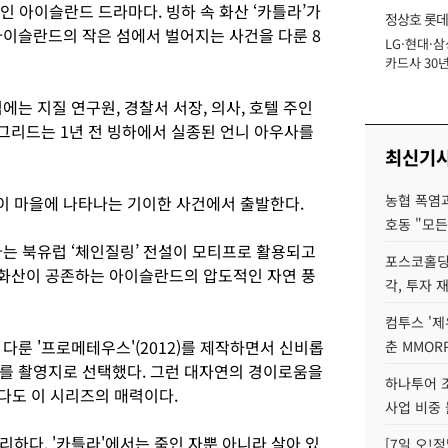
적인 아이슬란드 드라마다. 빙하 속 화산 ‘카틀라’가
정상호 롯데
아이슬란드의 작은 섬에서 벌어지는 사건을 다룬 8
LG·현대·삼
장
카드사 30년
에 '초집중' 
에는 지질 연구원, 경찰서 서장, 의사, 호텔 주인
 그리드는 1년 전 빙하에서 실종된 언니 아우사를
최신기
농협 폭염과
이 마을에 나타나는 기이한 사건에서 출발한다.
호동 "모든
다는 북유럽 ‘체인질링’ 전설이 모티프로 활용되고
포스코홀딩
와 화산이 공존하는 아이슬란드의 압도적인 자연 풍
각, 투자 
컴투스 '제
다룬 '프로메테우스'(2012)를 제작하면서 신비롭
춘 MMOR
를 촬영지로 선택했다. 그런 대자연의 경이로움을
하나투어 조
다도 이 시리즈의 매력이다.
사업 비중 
하다. '카틀라'에서는 죽인 자뿐 아니라 살아 있
[7일 오!