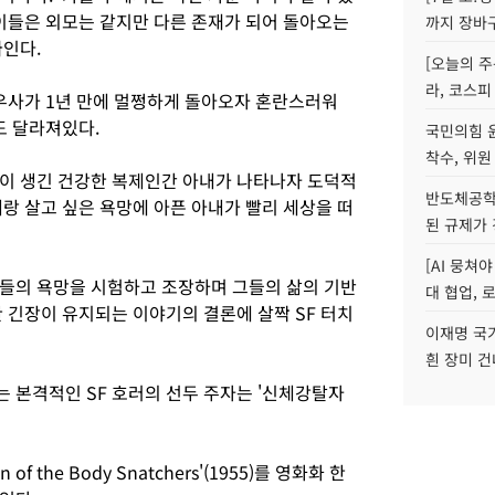
 이들은 외모는 같지만 다른 존재가 되어 돌아오는
까지 장바
싸인다.
[오늘의 주
라, 코스피
아우사가 1년 만에 멀쩡하게 돌아오자 혼란스러워
도 달라져있다.
국민의힘 
착수, 위원
이 생긴 건강한 복제인간 아내가 나타나자 도덕적
반도체공학
랑 살고 싶은 욕망에 아픈 아내가 빨리 세상을 떠
된 규제가 
[AI 뭉쳐
들의 욕망을 시험하고 조장하며 그들의 삶의 기반
대 협업, 
 긴장이 유지되는 이야기의 결론에 살짝 SF 터치
이재명 국
흰 장미 건
 본격적인 SF 호러의 선두 주자는 '신체강탈자
of the Body Snatchers'(1955)를 영화화 한