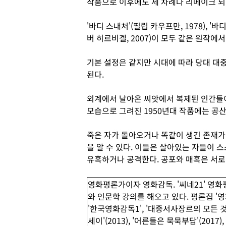
작품으로 이후에도 세 차례나 리메이크 되
'바디 스내처'(필립 카우프만, 1978), '바
버 히르비겔, 2007)이 모두 같은 원작에
기본 설정은 같지만 시대에 따라 당대 대
된다.
외계에서 날아온 씨앗에서 복제된 인간들
모습으로 그려진 1950년대 작품에는 공
죽은 자가 돌아오거나 똑같이 생긴 존재
을 알 수 있다. 이들은 살아있는 자들이
유혹하거나 공격한다. 공포와 매혹은 서로
영화평론가이자 영화감독. '씨네21' 영
와 인문학 강의를 해오고 있다. 평론집 '영화
'한국영화감독1', '대중서사장르의 모든 
세이'(2013), '어른들은 묵묵부답'(2017