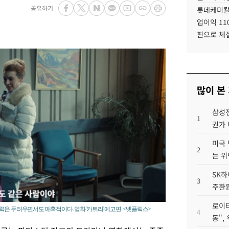
공유하기
롯데케미칼
업이익 11
편으로 체
많이 본
삼성전
1
권가 
미국 
2
는 위
SK하
3
주환원
로이터
은 두려우면서도 매혹적이다. 영화 '카트라' 예고편. <넷플릭스>
4
동",