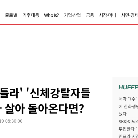
글로벌
기후대응
Who Is?
기업·산업
금융
시장·머니
시민·경
HUFF
'카틀라' '신체강탈자들
매각 '7수
가 살아 돌아온다면?
에 한화생
냈다
19 08:30:00
SK하이닉스
투입한다 :
인프라 시