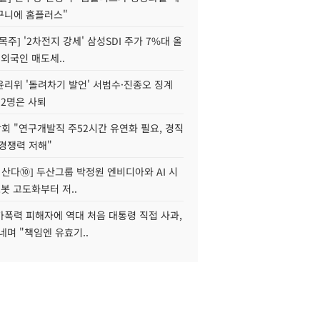
구니에 홈플러스"
목주] '2차전지 강세' 삼성SDI 주가 7%대 올
 외국인 매도세..
윤리위 '돌려차기 발언' 서범수·진종오 징계
 2명은 사퇴
회 "연구개발직 주52시간 유연화 필요, 경직
경쟁력 저해"
야 산다⑩] 두산그룹 박정원 엔비디아와 AI 시
로봇 고도화부터 저..
가폭력 피해자에 역대 처음 대통령 직접 사과,
네며 "책임엔 유효기..