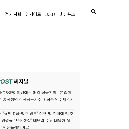
제
정치·사회
인사이트
JOB+
최신뉴스
씨저널
POST
' KDB생명 이번에는 매각 성공할까 : 본입찰
명 흥국생명 한국금융지주가 최종 인수제안서
 '용인 D램-청주 낸드' 신규 팹 건설에 54조
 '연평균 19% 성장' 메모리 수요 대응해 AI
장 핵심플레이어로