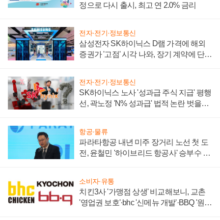
정으로 다시 출시, 최고 연 2.0% 금리
전자·전기·정보통신
삼성전자 SK하이닉스 D램 가격에 해외
증권가 '고점' 시각 나와, 장기 계약에 단점
부각
전자·전기·정보통신
SK하이닉스 노사 '성과급 주식 지급' 평행
선, 곽노정 'N% 성과급' 법적 논란 벗을지
주목
항공·물류
파라타항공 내년 미주 장거리 노선 첫 도
전, 윤철민 '하이브리드 항공사' 승부수 통
할까
소비자·유통
치킨3사 '가맹점 상생' 비교해보니, 교촌
'영업권 보호'·bhc '신메뉴 개발'·BBQ '원가
부담'