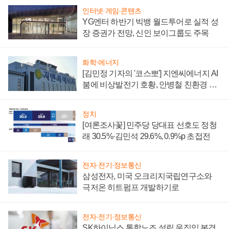
인터넷·게임·콘텐츠
YG엔터 하반기 빅뱅 월드투어로 실적 성
장 증권가 전망, 신인 보이그룹도 주목
화학·에너지
[김민정 기자의 '코스뽀'] 지엔씨에너지 AI
붐에 비상발전기 호황, 안병철 친환경 에
너지 발전전문기업 향한다
정치
[여론조사꽃] 민주당 당대표 선호도 정청
래 30.5%·김민석 29.6%, 0.9%p 초접전
전자·전기·정보통신
삼성전자, 미국 오크리지국립연구소와
극저온 히트펌프 개발하기로
전자·전기·정보통신
SK하이닉스 통합노조 설립 움직임 본격