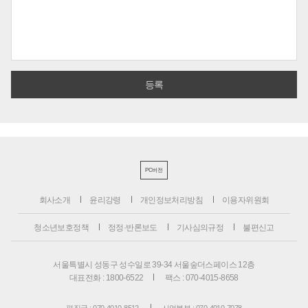
PC버전
회사소개
윤리강령
개인정보처리방침
이용자위원회
청소년보호정책
정정·반론보도
기사심의규정
불편신고
서울특별시 성동구 성수일로 39-34 서울숲더스페이스 12층
대표전화 : 1800-6522
팩스 : 070-4015-8658
편집국 : 070-4010-8512
사업본부 : 070-4010-7078