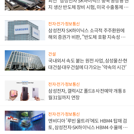
외신 "삼성전자 SK하이닉스 중국 공장용 현
지 생산 반도체 장비 시험, 미국 수출통제 대
비"
전자·전기·정보통신
삼성전자 SK하이닉스 소극적 주주환원에
해외 증권가 비판, "반도체 호황 지속성 의
문"
건설
국내외서 속도 붙는 원전 사업, 삼성물산·현
대건설·대우건설에 다가오는 '약속의 시간'
전자·전기·정보통신
삼성전자, 갤럭시Z 폴드8 사전예약 개통 8
월31일까지 연장
전자·전기·정보통신
엔비디아 '루빈 울트라'에도 HBM4 탑재 검
토, 삼성전자·SK하이닉스 HBM4 수율에 주
도권 갈린다