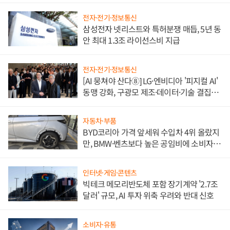
전자·전기·정보통신
삼성전자 넷리스트와 특허분쟁 매듭, 5년 동
안 최대 1.3조 라이선스비 지급
전자·전기·정보통신
[AI 뭉쳐야 산다⑧] LG·엔비디아 '피지컬 AI'
동맹 강화, 구광모 제조·데이터·기술 결집
해 종합 로보틱스 기업으로
자동차·부품
BYD코리아 가격 앞세워 수입차 4위 올랐지
만, BMW·벤츠보다 높은 공임비에 소비자
불만 폭발
인터넷·게임·콘텐츠
빅테크 메모리반도체 포함 장기계약 '2.7조
달러' 규모, AI 투자 위축 우려와 반대 신호
소비자·유통