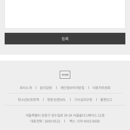
PC버전
회사소개
윤리강령
개인정보처리방침
이용자위원회
청소년보호정책
정정·반론보도
기사심의규정
불편신고
서울특별시 성동구 성수일로 39-34 서울숲더스페이스 12층
대표전화 : 1800-6522
팩스 : 070-4015-8658