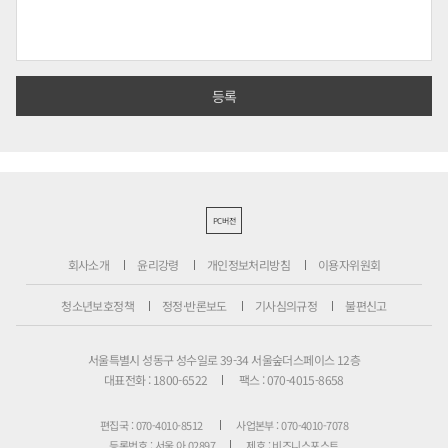
PC버전
회사소개
윤리강령
개인정보처리방침
이용자위원회
청소년보호정책
정정·반론보도
기사심의규정
불편신고
서울특별시 성동구 성수일로 39-34 서울숲더스페이스 12층
대표전화 : 1800-6522
팩스 : 070-4015-8658
편집국 : 070-4010-8512
사업본부 : 070-4010-7078
등록번호 : 서울 아 02897
제호 : 비즈니스포스트