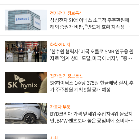
전자·전기·정보통신
삼성전자 SK하이닉스 소극적 주주환원에
해외 증권가 비판, "반도체 호황 지속성 의
문"
화학·에너지
'한수원 협력사' 미국 오클로 SMR 연구용 원
자로 '임계 상태' 도달, 미국 에너지부 "중요
한 이정표"
전자·전기·정보통신
SK하이닉스 1주당 375원 현금배당 실시, 추
가 주주환원 계획 9월 공개 예정
자동차·부품
BYD코리아 가격 앞세워 수입차 4위 올랐지
만, BMW·벤츠보다 높은 공임비에 소비자
불만 폭발
사회