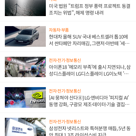
미국 법원 "트럼프 정부 풍력 프로젝트 동결
조치는 위법", 해제 명령 내려
자동차·부품
현대차 올해 SUV 국내 베스트셀러 톱10에
서 싼타페만 자리매김, 그랜저·아반떼 '세단
쌍끌이'로 내수 방어
전자·전기·정보통신
아이폰18 '메모리 부족'에 출시 지연되나, 삼
성디스플레이 LG디스플레이 LG이노텍 '탈
애플' 수익 다각화 속도
전자·전기·정보통신
[AI 뭉쳐야 산다⑧] LG·엔비디아 '피지컬 AI'
동맹 강화, 구광모 제조·데이터·기술 결집
해 종합 로보틱스 기업으로
전자·전기·정보통신
삼성전자 넷리스트와 특허분쟁 매듭, 5년 동
안 최대 1.3조 라이선스비 지급