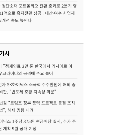
 첨단소재 포트폴리오 전환 효과로 2분기 영
01억으로 흑자전환 성공 : 대산·여수 사업재
질개선 속도 높인다
 기사
 "정제연료 3만 톤 한국에서 러시아로 이
 우크라이나의 공격에 수요 늘어
자 SK하이닉스 소극적 주주환원에 해외 증
비판, "반도체 호황 지속성 의문"
법원 "트럼프 정부 풍력 프로젝트 동결 조치
법", 해제 명령 내려
이닉스 1주당 375원 현금배당 실시, 추가 주
 계획 9월 공개 예정