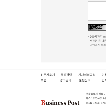
-
200자
까지 쓰실
- 저작권 등 
- 타인에게 불
신문사소개
윤리강령
기사심의규정
이
포럼
광고문의
불편신고
서울특별시 성동구 성
팩스 : 070-4015-
ISSN : 2636-171