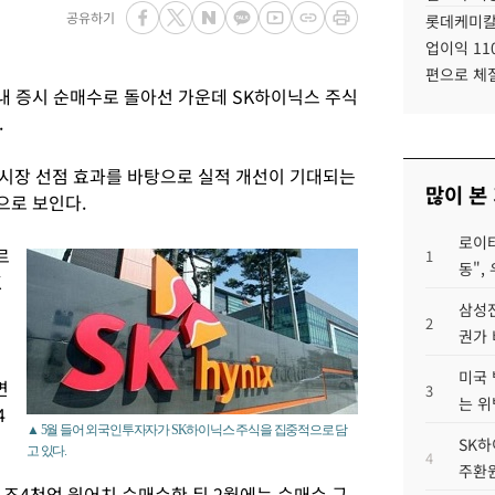
공유하기
롯데케미칼
업이익 11
편으로 체
내 증시 순매수로 돌아선 가운데 SK하이닉스 주식
.
)시장 선점 효과를 바탕으로 실적 개선이 기대되는
많이 본
으로 보인다.
로이터
르
1
동",
K
삼성전
2
권가 
미국 
면
3
는 위
4
▲ 5월 들어 외국인투자자가 SK하이닉스 주식을 집중적으로 담
SK하
고 있다.
4
주환원
1조4천억 원어치 순매수한 뒤 2월에는 순매수 규