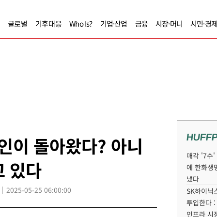
글로벌
기후대응
Who Is?
기업·산업
금융
시장·머니
시민·경
HUFF
인이 돌아왔다? 아니
매각 '7수
고 있다
에 한화생
냈다
2025-05-25 06:00:00
SK하이닉스
투입한다 :
인프라 시