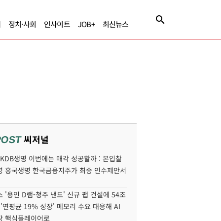
제
정치·사회
인사이트
JOB+
최신뉴스
씨저널
POST
' KDB생명 이번에는 매각 성공할까 : 본입찰
명 흥국생명 한국금융지주가 최종 인수제안서
 '용인 D램-청주 낸드' 신규 팹 건설에 54조
 '연평균 19% 성장' 메모리 수요 대응해 AI
장 핵심플레이어로