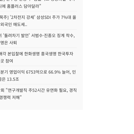
니에 홈플러스 담아달라"
목주] '2차전지 강세' 삼성SDI 주가 7%대 올
 외국인 매도세..
 '돌려차기 발언' 서범수·진종오 징계 착수,
2명은 사퇴
 매각 본입찰에 한화생명 흥국생명 한국투자
3곳 참여
분기 영업이익 6753억으로 66.9% 늘어, 민
은 13.5조
회 "연구개발직 주52시간 유연화 필요, 경직
경쟁력 저해"