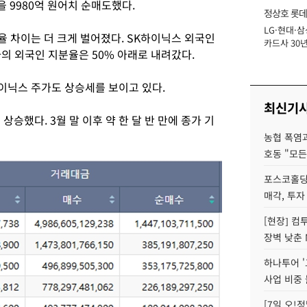
 9980억 원어치 순매도했다.
정상호 롯데
LG·현대·삼
장
 차이는 더 크게 벌어졌다. SK하이닉스 외국인
카드사 30년
의 외국인 지분율은 50% 아래로 내려갔다.
에 '초집중' 
이닉스 주가도 상승세를 보이고 있다.
최신기
상승했다. 3월 말 이후 약 한 달 반 만에 종가 기
농협 폭염과
호동 "모든
포스코홀딩
매각, 투자
[현장] 컴
장벽 낮춘 
하나투어 '
사업 비중 
[7일 오!