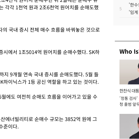
'한수
에는 각각 1천억 원과 2조6천억 원어치를 순매도했
5
'임계
자의 국내 증시 전체 매수 흐름을 바꿔놓은 것으로
Who Is
증시에서 1조5014억 원어치를 순매수했다. SK하
지 9개월 연속 국내 증시를 순매도했다. 5월 들
SK하이닉스가 1등 공신 역할을 하고 있는 것이다.
한찬식 대
5월에도 여전히 순매도 흐름을 이어가고 있을 수
'정통 검사'
서관
청 출범 앞
맡아 [2026
두산에너빌리티로 순매수 규모는 3852억 원에 그
1수준이다.