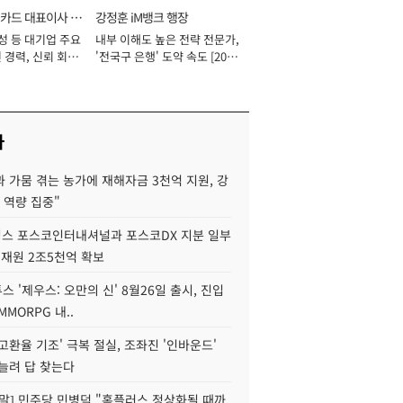
카드 대표이사 사
강정훈 iM뱅크 행장
성 등 대기업 주요
내부 이해도 높은 전략 전문가,
 경력, 신뢰 회복
'전국구 은행' 도약 속도 [2026
[2026년]
년]
사
 가뭄 겪는 농가에 재해자금 3천억 지원, 강
 역량 집중"
스 포스코인터내셔널과 포스코DX 지분 일부
 재원 2조5천억 확보
투스 '제우스: 오만의 신' 8월26일 출시, 진입
MMORPG 내..
고환율 기조' 극복 절실, 조좌진 '인바운드'
늘려 답 찾는다
정말] 민주당 민병덕 "홈플러스 정상화될 때까