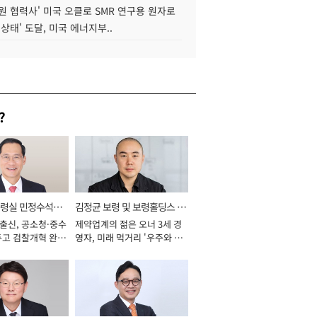
원 협력사' 미국 오클로 SMR 연구용 원자로
 상태' 도달, 미국 에너지부..
?
통령실 민정수석비
김정균 보령 및 보령홀딩스 대
 출신, 공소청·중수
제약업계의 젊은 오너 3세 경
표이사 사장
두고 검찰개혁 완수
영자, 미래 먹거리 '우주와 헬
년]
스케어' 공들여 [2026년]