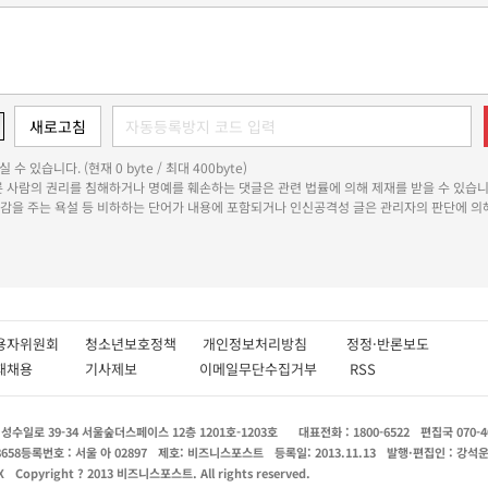
 수 있습니다. (현재 0 byte / 최대 400byte)
다른 사람의 권리를 침해하거나 명예를 훼손하는 댓글은 관련 법률에 의해 제재를 받을 수 있습니
쾌감을 주는 욕설 등 비하하는 단어가 내용에 포함되거나 인신공격성 글은 관리자의 판단에 의해
용자위원회
청소년보호정책
개인정보처리방침
정정·반론보도
인재채용
기사제보
이메일무단수집거부
RSS
수일로 39-34 서울숲더스페이스 12층 1201호-1203호
대표전화 : 1800-6522
편집국 070-4
8658
등록번호 : 서울 아 02897
제호: 비즈니스포스트
등록일: 2013.11.13
발행·편집인 : 강석
X
Copyright ? 2013 비즈니스포스트. All rights reserved.