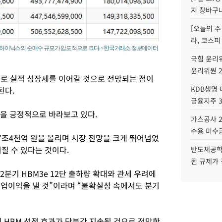
지 장바구
[오늘의 주
라, 코스피
 SK하이닉스의 순매수 규모가 압도적으로 크다. <한국거래소 정보데이터
국힘 윤리위
윤리위원 
로 실적 성장세를 이어갈 것으로 전망되는 점이
KDB생명
된다.
금융지주 
을 긍정적으로 바라보고 있다.
가스공사 2
수용 미수금
7조4천억 원을 올리며 시장 전망을 크게 뛰어넘었
질 수 있다는 것이다.
반도체공학
된 규제가 
2분기 HBM3e 12단 출하량 확대와 관세 우려에
영업이익을 낼 것”이라며 “불확실성 속에서도 분기
 HBM 선점 효과가 당분간 지속될 것으로 전망한