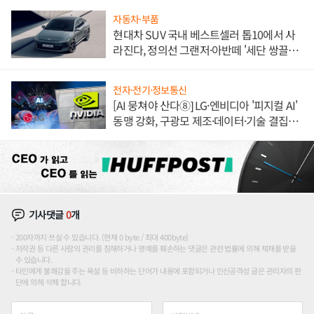
자동차·부품
현대차 SUV 국내 베스트셀러 톱10에서 사
라진다, 정의선 그랜저·아반떼 '세단 쌍끌
이'로 내수 방어
전자·전기·정보통신
[AI 뭉쳐야 산다⑧] LG·엔비디아 '피지컬 AI'
동맹 강화, 구광모 제조·데이터·기술 결집
해 종합 로보틱스 기업으로
기사댓글
0
개
200자까지 쓰실 수 있습니다. (현재 0 byte / 최대 400byte)
저작권 등 다른 사람의 권리를 침해하거나 명예를 훼손하는 댓글은 관련 법률에 의해 제재를 받을
수 있습니다.
타인에게 불쾌감을 주는 욕설 등 비하하는 단어가 내용에 포함되거나 인신공격성 글은 관리자의 판
단에 의해 삭제 합니다.