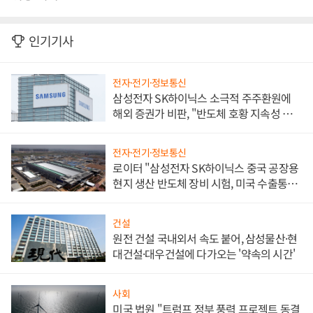
인기기사
전자·전기·정보통신
삼성전자 SK하이닉스 소극적 주주환원에
해외 증권가 비판, "반도체 호황 지속성 의
문"
전자·전기·정보통신
로이터 "삼성전자 SK하이닉스 중국 공장용
현지 생산 반도체 장비 시험, 미국 수출통제
대비"
건설
원전 건설 국내외서 속도 붙어, 삼성물산·현
대건설·대우건설에 다가오는 '약속의 시간'
사회
미국 법원 "트럼프 정부 풍력 프로젝트 동결