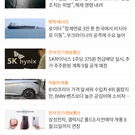
조치는 위법", 해제 명령 내려
화학·에너지
로이터 "정제연료 3만 톤 한국에서 러시아
로 이동", 우크라이나의 공격에 수요 늘어
전자·전기·정보통신
SK하이닉스 1주당 375원 현금배당 실시, 추
가 주주환원 계획 9월 공개 예정
자동차·부품
BYD코리아 가격 앞세워 수입차 4위 올랐지
만, BMW·벤츠보다 높은 공임비에 소비자
불만 폭발
전자·전기·정보통신
삼성전자, 갤럭시Z 폴드8 사전예약 개통 8
월31일까지 연장